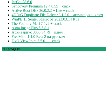
IceCat 78.6.0
Syncovery Premium 12.4.0.55 + crack
Active Boot Disk 26.0.2.2 + Lite + crack
4DDiG Duplicate File Deleter 3.1.2.0 + активация и ключ
WinPE 11 Sergei Strelec от 2023.03.14 Rus
The Foundry Mari 7.5v2 + crack
Astra Image Plus 5.5.8.1
Архивариус 3000 v4.79 + ключ
FreeMind 1.1.0 Beta 2 на русском
DxO ViewPoint 5.5.0.1 + crack
© 1progs.ru