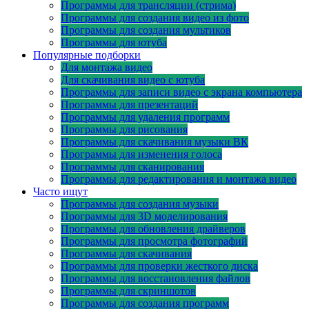
Программы для трансляции (стрима)
Программы для создания видео из фото
Программы для создания мультиков
Программы для ютуба
Популярные подборки
Для монтажа видео
Для скачивания видео с ютуба
Программы для записи видео с экрана компьютера
Программы для презентаций
Программы для удаления программ
Программы для рисования
Программы для скачивания музыки ВК
Программы для изменения голоса
Программы для сканирования
Программы для редактирования и монтажа видео
Часто ищут
Программы для создания музыки
Программы для 3D моделирования
Программы для обновления драйверов
Программы для просмотра фотографий
Программы для скачивания
Программы для проверки жесткого диска
Программы для восстановления файлов
Программы для скриншотов
Программы для создания программ