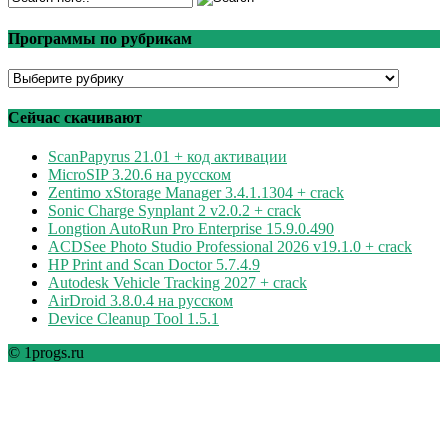
Программы по рубрикам
Программы
по
рубрикам
Сейчас скачивают
ScanPapyrus 21.01 + код активации
MicroSIP 3.20.6 на русском
Zentimo xStorage Manager 3.4.1.1304 + crack
Sonic Charge Synplant 2 v2.0.2 + crack
Longtion AutoRun Pro Enterprise 15.9.0.490
ACDSee Photo Studio Professional 2026 v19.1.0 + crack
HP Print and Scan Doctor 5.7.4.9
Autodesk Vehicle Tracking 2027 + crack
AirDroid 3.8.0.4 на русском
Device Cleanup Tool 1.5.1
© 1progs.ru