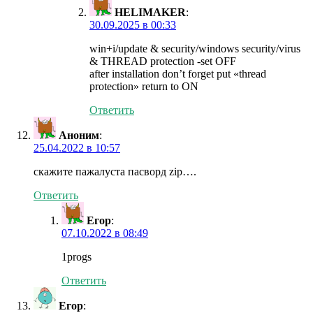
HELIMAKER
:
30.09.2025 в 00:33
win+i/update & security/windows security/virus
& THREAD protection -set OFF
after installation don’t forget put «thread
protection» return to ON
Ответить
Аноним
:
25.04.2022 в 10:57
скажите пажалуста пасворд zip….
Ответить
Егор
:
07.10.2022 в 08:49
1progs
Ответить
Егор
: