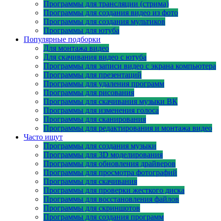
Программы для трансляции (стрима)
Программы для создания видео из фото
Программы для создания мультиков
Программы для ютуба
Популярные подборки
Для монтажа видео
Для скачивания видео с ютуба
Программы для записи видео с экрана компьютера
Программы для презентаций
Программы для удаления программ
Программы для рисования
Программы для скачивания музыки ВК
Программы для изменения голоса
Программы для сканирования
Программы для редактирования и монтажа видео
Часто ищут
Программы для создания музыки
Программы для 3D моделирования
Программы для обновления драйверов
Программы для просмотра фотографий
Программы для скачивания
Программы для проверки жесткого диска
Программы для восстановления файлов
Программы для скриншотов
Программы для создания программ