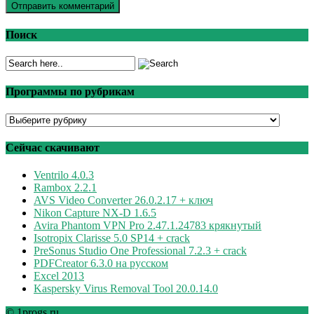
Поиск
Программы по рубрикам
Программы
по
рубрикам
Сейчас скачивают
Ventrilo 4.0.3
Rambox 2.2.1
AVS Video Converter 26.0.2.17 + ключ
Nikon Capture NX-D 1.6.5
Avira Phantom VPN Pro 2.47.1.24783 крякнутый
Isotropix Clarisse 5.0 SP14 + crack
PreSonus Studio One Professional 7.2.3 + crack
PDFCreator 6.3.0 на русском
Excel 2013
Kaspersky Virus Removal Tool 20.0.14.0
© 1progs.ru