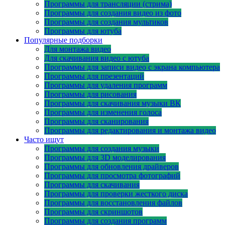
Программы для трансляции (стрима)
Программы для создания видео из фото
Программы для создания мультиков
Программы для ютуба
Популярные подборки
Для монтажа видео
Для скачивания видео с ютуба
Программы для записи видео с экрана компьютера
Программы для презентаций
Программы для удаления программ
Программы для рисования
Программы для скачивания музыки ВК
Программы для изменения голоса
Программы для сканирования
Программы для редактирования и монтажа видео
Часто ищут
Программы для создания музыки
Программы для 3D моделирования
Программы для обновления драйверов
Программы для просмотра фотографий
Программы для скачивания
Программы для проверки жесткого диска
Программы для восстановления файлов
Программы для скриншотов
Программы для создания программ