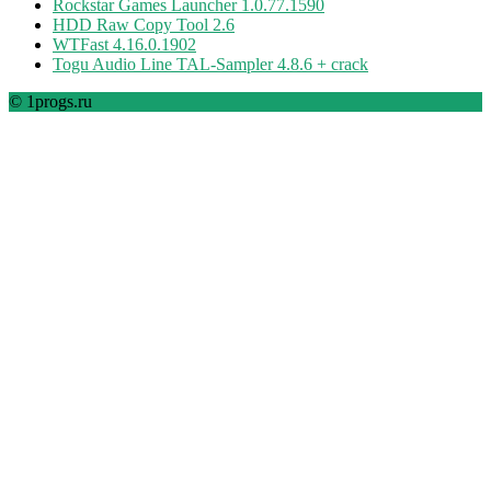
Rockstar Games Launcher 1.0.77.1590
HDD Raw Copy Tool 2.6
WTFast 4.16.0.1902
Togu Audio Line TAL-Sampler 4.8.6 + crack
© 1progs.ru