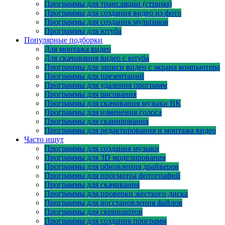
Программы для трансляции (стрима)
Программы для создания видео из фото
Программы для создания мультиков
Программы для ютуба
Популярные подборки
Для монтажа видео
Для скачивания видео с ютуба
Программы для записи видео с экрана компьютера
Программы для презентаций
Программы для удаления программ
Программы для рисования
Программы для скачивания музыки ВК
Программы для изменения голоса
Программы для сканирования
Программы для редактирования и монтажа видео
Часто ищут
Программы для создания музыки
Программы для 3D моделирования
Программы для обновления драйверов
Программы для просмотра фотографий
Программы для скачивания
Программы для проверки жесткого диска
Программы для восстановления файлов
Программы для скриншотов
Программы для создания программ