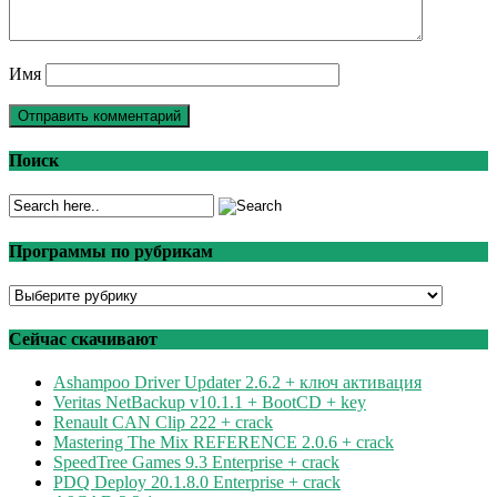
Имя
Поиск
Программы по рубрикам
Программы
по
рубрикам
Сейчас скачивают
Ashampoo Driver Updater 2.6.2 + ключ активация
Veritas NetBackup v10.1.1 + BootCD + key
Renault CAN Clip 222 + crack
Mastering The Mix REFERENCE 2.0.6 + crack
SpeedTree Games 9.3 Enterprise + crack
PDQ Deploy 20.1.8.0 Enterprise + crack