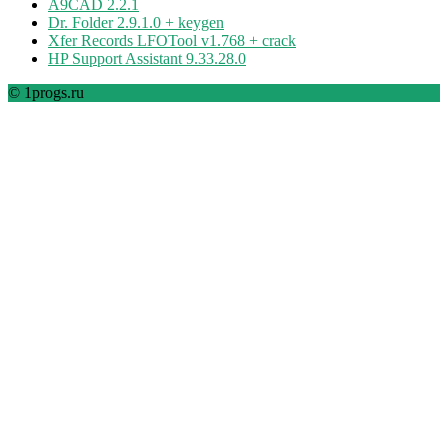
A9CAD 2.2.1
Dr. Folder 2.9.1.0 + keygen
Xfer Records LFOTool v1.768 + crack
HP Support Assistant 9.33.28.0
© 1progs.ru