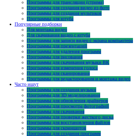
Программы для трансляции (стрима)
Программы для создания видео из фото
Программы для создания мультиков
Программы для ютуба
Популярные подборки
Для монтажа видео
Для скачивания видео с ютуба
Программы для записи видео с экрана компьютера
Программы для презентаций
Программы для удаления программ
Программы для рисования
Программы для скачивания музыки ВК
Программы для изменения голоса
Программы для сканирования
Программы для редактирования и монтажа видео
Часто ищут
Программы для создания музыки
Программы для 3D моделирования
Программы для обновления драйверов
Программы для просмотра фотографий
Программы для скачивания
Программы для проверки жесткого диска
Программы для восстановления файлов
Программы для скриншотов
Программы для создания программ