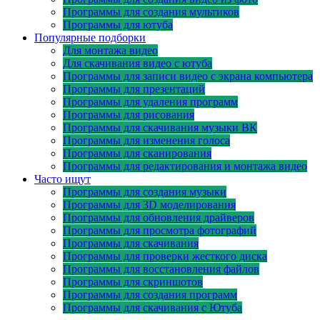
Программы для создания мультиков
Программы для ютуба
Популярные подборки
Для монтажа видео
Для скачивания видео с ютуба
Программы для записи видео с экрана компьютера
Программы для презентаций
Программы для удаления программ
Программы для рисования
Программы для скачивания музыки ВК
Программы для изменения голоса
Программы для сканирования
Программы для редактирования и монтажа видео
Часто ищут
Программы для создания музыки
Программы для 3D моделирования
Программы для обновления драйверов
Программы для просмотра фотографий
Программы для скачивания
Программы для проверки жесткого диска
Программы для восстановления файлов
Программы для скриншотов
Программы для создания программ
Программы для скачивания с Ютуба