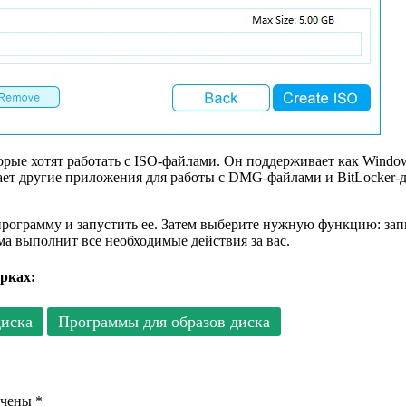
рые хотят работать с ISO-файлами. Он поддерживает как Windows 
ючает другие приложения для работы с DMG-файлами и BitLocker-
 программу и запустить ее. Затем выберите нужную функцию: зап
а выполнит все необходимые действия за вас.
рках:
диска
Программы для образов диска
ечены
*