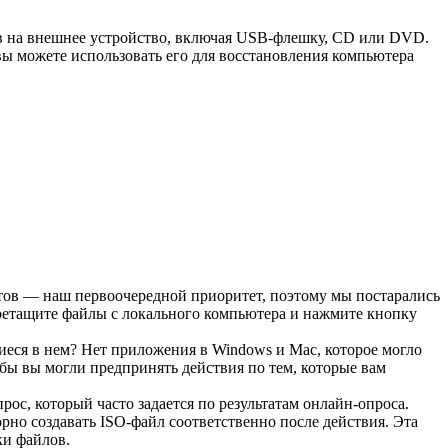
в на внешнее устройство, включая USB-флешку, CD или DVD.
 вы можете использовать его для восстановления компьютера
ентов — наш первоочередной приоритет, поэтому мы постарались
ретащите файлы с локального компьютера и нажмите кнопку
иеся в нем? Нет приложения в Windows и Mac, которое могло
бы вы могли предпринять действия по тем, которые вам
с, который часто задается по результатам онлайн-опроса.
рно создавать ISO-файл соответственно после действия. Эта
ки файлов.