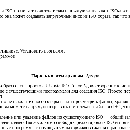
и ISO позволяет пользователям напрямую записывать ISO-архи
то она может создавать загрузочный диск из ISO-образа, так что
нтивирус. Установить программу
ограммой
Пароль ко всем архивам:
1progs
-образа очень просто с UUbyte ISO Editor. Удовлетворение кли
ию с существующими программами для создания ISO. Просто пе
т!
 но не находите способ открыть или просмотреть файлы, хранящ
or вы можете напрямую открывать и извлекать файлы из ISO, что
ление или удаление файлов из существующего ISO — общий запро
дачи гладко. Вы абсолютно свободны редактировать ISO и повто
огичные программы с помощью умных движков сжатия и распаков