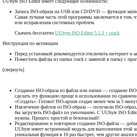
UUbyte ISO Editor имеет следующие особенности:
Запись ISO-образа на USB или CD/DVD — функция запис
Самая лучшая часть этой программы заключается в том, ч
или исправления системных проблем.
Скачать бесплатно
UUbyte ISO Editor 5.1.3 + crack
Инструкция по активации
Перед установкой рекомендуется отключить интернет и а
Поместить файлы из папки crack с заменой в папку с пр
[свернуть]
Создание ISO-образа из файла или папки — создание ISO
сделать эту функцию проще в использовании по сравнен
«Создать». Готово! ISO-архив создан менее чем за 5 мину
Извлечение файлов из ISO-образа — получили ISO-образ,
бы загрузить ISO-файл по умолчанию. С UUbyte ISO Edit
нужны. Процесс простой и безопасный!
Редактирование и повторное создание ISO-файла — добав
UUbyte имеет встроенный модуль для выполнения этой за
уникальная функция в 10 раз быстрее, чем другие анал