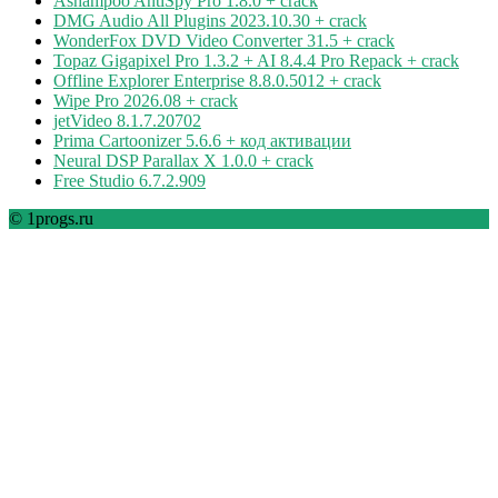
Ashampoo AntiSpy Pro 1.8.0 + crack
DMG Audio All Plugins 2023.10.30 + crack
WonderFox DVD Video Converter 31.5 + crack
Topaz Gigapixel Pro 1.3.2 + AI 8.4.4 Pro Repack + crack
Offline Explorer Enterprise 8.8.0.5012 + crack
Wipe Pro 2026.08 + crack
jetVideo 8.1.7.20702
Prima Cartoonizer 5.6.6 + код активации
Neural DSP Parallax X 1.0.0 + crack
Free Studio 6.7.2.909
© 1progs.ru