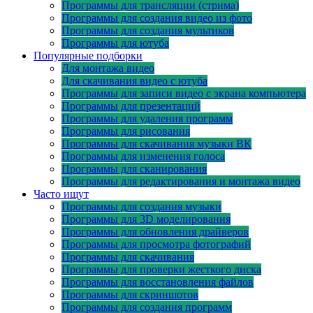
Программы для трансляции (стрима)
Программы для создания видео из фото
Программы для создания мультиков
Программы для ютуба
Популярные подборки
Для монтажа видео
Для скачивания видео с ютуба
Программы для записи видео с экрана компьютера
Программы для презентаций
Программы для удаления программ
Программы для рисования
Программы для скачивания музыки ВК
Программы для изменения голоса
Программы для сканирования
Программы для редактирования и монтажа видео
Часто ищут
Программы для создания музыки
Программы для 3D моделирования
Программы для обновления драйверов
Программы для просмотра фотографий
Программы для скачивания
Программы для проверки жесткого диска
Программы для восстановления файлов
Программы для скриншотов
Программы для создания программ