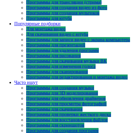
Программы для трансляции (стрима)
Программы для создания видео из фото
Программы для создания мультиков
Программы для ютуба
Популярные подборки
Для монтажа видео
Для скачивания видео с ютуба
Программы для записи видео с экрана компьютера
Программы для презентаций
Программы для удаления программ
Программы для рисования
Программы для скачивания музыки ВК
Программы для изменения голоса
Программы для сканирования
Программы для редактирования и монтажа видео
Часто ищут
Программы для создания музыки
Программы для 3D моделирования
Программы для обновления драйверов
Программы для просмотра фотографий
Программы для скачивания
Программы для проверки жесткого диска
Программы для восстановления файлов
Программы для скриншотов
Программы для создания программ