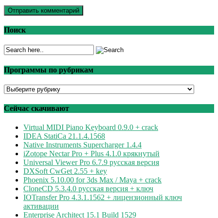
Поиск
Программы по рубрикам
Программы
по
рубрикам
Сейчас скачивают
Virtual MIDI Piano Keyboard 0.9.0 + crack
IDEA StatiCa 21.1.4.1568
Native Instruments Supercharger 1.4.4
iZotope Nectar Pro + Plus 4.1.0 крякнутый
Universal Viewer Pro 6.7.9 русская версия
DXSoft CwGet 2.55 + key
Phoenix 5.10.00 for 3ds Max / Maya + crack
CloneCD 5.3.4.0 русская версия + ключ
IOTransfer Pro 4.3.1.1562 + лицензионный ключ
активации
Enterprise Architect 15.1 Build 1529