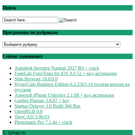
Поиск
Программы по рубрикам
Программы
по
рубрикам
Сейчас скачивают
Autodesk Inventor Nastran 2027 R0 + crack
FoneLab FoneTrans for iOS 9.0.52 + код активации
Slim Browser 18.0.0.0
HyperCam Business Edition 6.2.2503.14 полная версия на
русском
Aiseesoft iPhone Unlocker 2.1.68 + код активации
Garden Planner 3.8.87 + key
Startup Delayer 3.0 Build 366 Rus
OpenRGB 0.8
TinyCAD 3.00.03
Photomatix Pro 7.1.4a + crack
© 1progs.ru