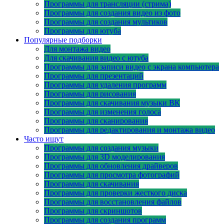
Программы для трансляции (стрима)
Программы для создания видео из фото
Программы для создания мультиков
Программы для ютуба
Популярные подборки
Для монтажа видео
Для скачивания видео с ютуба
Программы для записи видео с экрана компьютера
Программы для презентаций
Программы для удаления программ
Программы для рисования
Программы для скачивания музыки ВК
Программы для изменения голоса
Программы для сканирования
Программы для редактирования и монтажа видео
Часто ищут
Программы для создания музыки
Программы для 3D моделирования
Программы для обновления драйверов
Программы для просмотра фотографий
Программы для скачивания
Программы для проверки жесткого диска
Программы для восстановления файлов
Программы для скриншотов
Программы для создания программ