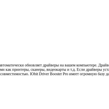
рая автоматически обновляет драйверы на вашем компьютере. Дра
и как принтеры, сканеры, видеокарты и т.д. Если драйверы уст
овместимостью. IObit Driver Booster Pro имеет огромную базу д