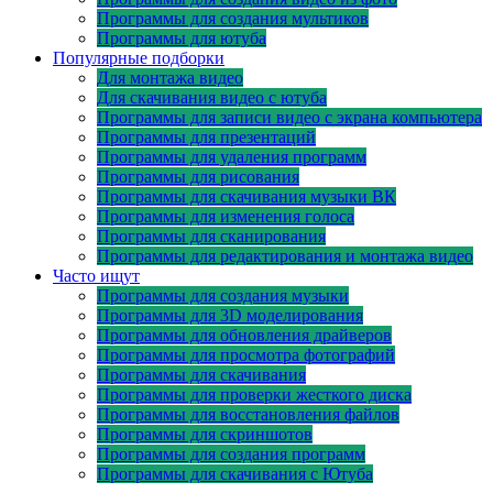
Программы для создания мультиков
Программы для ютуба
Популярные подборки
Для монтажа видео
Для скачивания видео с ютуба
Программы для записи видео с экрана компьютера
Программы для презентаций
Программы для удаления программ
Программы для рисования
Программы для скачивания музыки ВК
Программы для изменения голоса
Программы для сканирования
Программы для редактирования и монтажа видео
Часто ищут
Программы для создания музыки
Программы для 3D моделирования
Программы для обновления драйверов
Программы для просмотра фотографий
Программы для скачивания
Программы для проверки жесткого диска
Программы для восстановления файлов
Программы для скриншотов
Программы для создания программ
Программы для скачивания с Ютуба