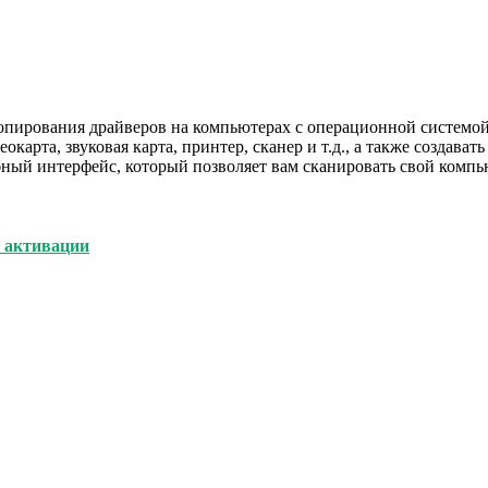
 копирования драйверов на компьютерах с операционной систем
окарта, звуковая карта, принтер, сканер и т.д., а также создава
обный интерфейс, который позволяет вам сканировать свой ком
ч активации