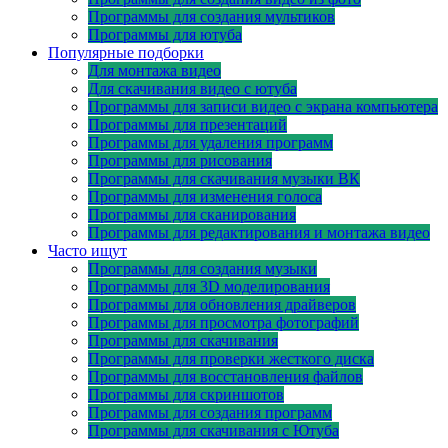
Программы для создания мультиков
Программы для ютуба
Популярные подборки
Для монтажа видео
Для скачивания видео с ютуба
Программы для записи видео с экрана компьютера
Программы для презентаций
Программы для удаления программ
Программы для рисования
Программы для скачивания музыки ВК
Программы для изменения голоса
Программы для сканирования
Программы для редактирования и монтажа видео
Часто ищут
Программы для создания музыки
Программы для 3D моделирования
Программы для обновления драйверов
Программы для просмотра фотографий
Программы для скачивания
Программы для проверки жесткого диска
Программы для восстановления файлов
Программы для скриншотов
Программы для создания программ
Программы для скачивания с Ютуба