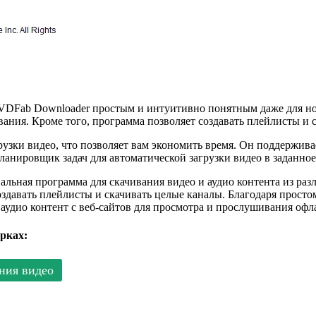
VDFab Downloader простым и интуитивно понятным даже для нов
ания. Кроме того, программа позволяет создавать плейлисты и 
зки видео, что позволяет вам экономить время. Он поддерживае
анировщик задач для автоматической загрузки видео в заданное
льная программа для скачивания видео и аудио контента из ра
здавать плейлисты и скачивать целые каналы. Благодаря простом
 аудио контент с веб-сайтов для просмотра и прослушивания офл
рках:
ния видео