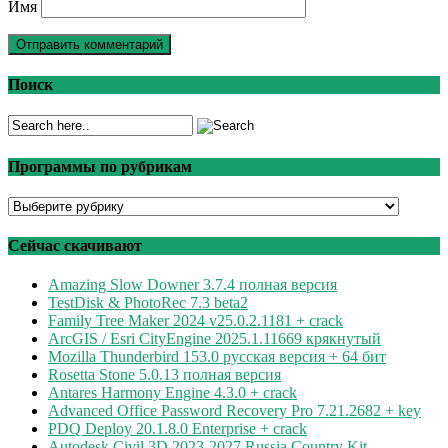
Имя
Поиск
Программы по рубрикам
Программы
по
рубрикам
Сейчас скачивают
Amazing Slow Downer 3.7.4 полная версия
TestDisk & PhotoRec 7.3 beta2
Family Tree Maker 2024 v25.0.2.1181 + crack
ArcGIS / Esri CityEngine 2025.1.11669 крякнутый
Mozilla Thunderbird 153.0 русская версия + 64 бит
Rosetta Stone 5.0.13 полная версия
Antares Harmony Engine 4.3.0 + crack
Advanced Office Password Recovery Pro 7.21.2682 + key
PDQ Deploy 20.1.8.0 Enterprise + crack
Autodesk Civil 3D 2023-2027 Russia Country Kit