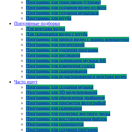
Программы для трансляции (стрима)
Программы для создания видео из фото
Программы для создания мультиков
Программы для ютуба
Популярные подборки
Для монтажа видео
Для скачивания видео с ютуба
Программы для записи видео с экрана компьютера
Программы для презентаций
Программы для удаления программ
Программы для рисования
Программы для скачивания музыки ВК
Программы для изменения голоса
Программы для сканирования
Программы для редактирования и монтажа видео
Часто ищут
Программы для создания музыки
Программы для 3D моделирования
Программы для обновления драйверов
Программы для просмотра фотографий
Программы для скачивания
Программы для проверки жесткого диска
Программы для восстановления файлов
Программы для скриншотов
Программы для создания программ