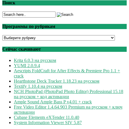
Поиск
Программы по рубрикам
Программы
по
рубрикам
Сейчас скачивают
Krita 6.0.3 на русском
YUMI 2.0.9.4
Aescripts FoldCraft for After Effects & Premiere Pro 1.1 +
crack
Hearthstone Deck Tracker 1.18.23 на русском
Textify 1.10.4 на русском
NCH PhotoPad (PhotoPad Photo Editor) Professional 15.18
на русском + код активации
Ample Sound Ample Bass P v4.01 + crack
Free Video Editor 1.4.64.903 Premium на русском + ключ
активации
Cubase Elements eXTender 11.0.40
System Information Viewer SIV 5.87