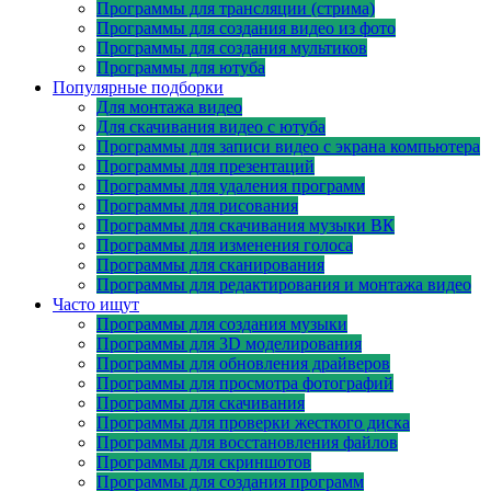
Программы для трансляции (стрима)
Программы для создания видео из фото
Программы для создания мультиков
Программы для ютуба
Популярные подборки
Для монтажа видео
Для скачивания видео с ютуба
Программы для записи видео с экрана компьютера
Программы для презентаций
Программы для удаления программ
Программы для рисования
Программы для скачивания музыки ВК
Программы для изменения голоса
Программы для сканирования
Программы для редактирования и монтажа видео
Часто ищут
Программы для создания музыки
Программы для 3D моделирования
Программы для обновления драйверов
Программы для просмотра фотографий
Программы для скачивания
Программы для проверки жесткого диска
Программы для восстановления файлов
Программы для скриншотов
Программы для создания программ