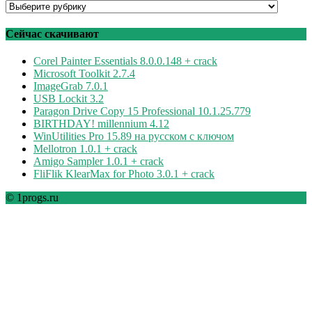
Программы
по
рубрикам
Сейчас скачивают
Corel Painter Essentials 8.0.0.148 + crack
Microsoft Toolkit 2.7.4
ImageGrab 7.0.1
USB Lockit 3.2
Paragon Drive Copy 15 Professional 10.1.25.779
BIRTHDAY! millennium 4.12
WinUtilities Pro 15.89 на русском с ключом
Mellotron 1.0.1 + crack
Amigo Sampler 1.0.1 + crack
FliFlik KlearMax for Photo 3.0.1 + crack
© 1progs.ru