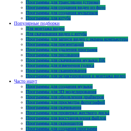
Программы для трансляции (стрима)
Программы для создания видео из фото
Программы для создания мультиков
Программы для ютуба
Популярные подборки
Для монтажа видео
Для скачивания видео с ютуба
Программы для записи видео с экрана компьютера
Программы для презентаций
Программы для удаления программ
Программы для рисования
Программы для скачивания музыки ВК
Программы для изменения голоса
Программы для сканирования
Программы для редактирования и монтажа видео
Часто ищут
Программы для создания музыки
Программы для 3D моделирования
Программы для обновления драйверов
Программы для просмотра фотографий
Программы для скачивания
Программы для проверки жесткого диска
Программы для восстановления файлов
Программы для скриншотов
Программы для создания программ