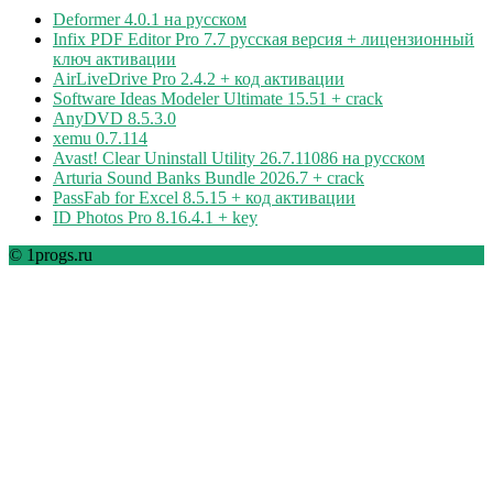
Deformer 4.0.1 на русском
Infix PDF Editor Pro 7.7 русская версия + лицензионный
ключ активации
AirLiveDrive Pro 2.4.2 + код активации
Software Ideas Modeler Ultimate 15.51 + crack
AnyDVD 8.5.3.0
xemu 0.7.114
Avast! Clear Uninstall Utility 26.7.11086 на русском
Arturia Sound Banks Bundle 2026.7 + crack
PassFab for Excel 8.5.15 + код активации
ID Photos Pro 8.16.4.1 + key
© 1progs.ru