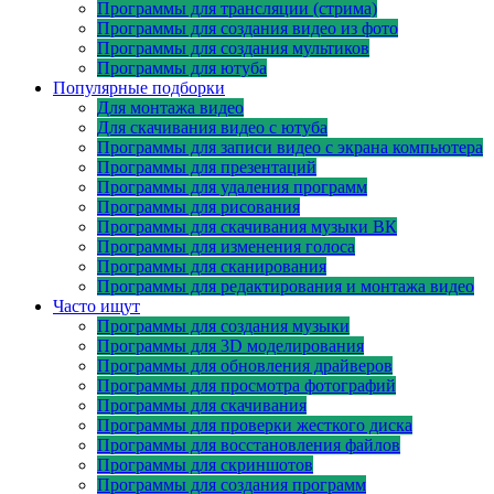
Программы для трансляции (стрима)
Программы для создания видео из фото
Программы для создания мультиков
Программы для ютуба
Популярные подборки
Для монтажа видео
Для скачивания видео с ютуба
Программы для записи видео с экрана компьютера
Программы для презентаций
Программы для удаления программ
Программы для рисования
Программы для скачивания музыки ВК
Программы для изменения голоса
Программы для сканирования
Программы для редактирования и монтажа видео
Часто ищут
Программы для создания музыки
Программы для 3D моделирования
Программы для обновления драйверов
Программы для просмотра фотографий
Программы для скачивания
Программы для проверки жесткого диска
Программы для восстановления файлов
Программы для скриншотов
Программы для создания программ