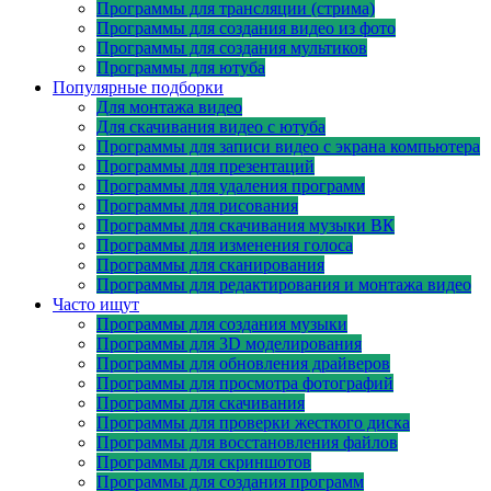
Программы для трансляции (стрима)
Программы для создания видео из фото
Программы для создания мультиков
Программы для ютуба
Популярные подборки
Для монтажа видео
Для скачивания видео с ютуба
Программы для записи видео с экрана компьютера
Программы для презентаций
Программы для удаления программ
Программы для рисования
Программы для скачивания музыки ВК
Программы для изменения голоса
Программы для сканирования
Программы для редактирования и монтажа видео
Часто ищут
Программы для создания музыки
Программы для 3D моделирования
Программы для обновления драйверов
Программы для просмотра фотографий
Программы для скачивания
Программы для проверки жесткого диска
Программы для восстановления файлов
Программы для скриншотов
Программы для создания программ