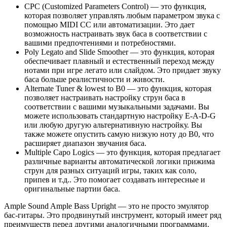
CPC (Customized Parameters Control) — это функция,
которая позволяет управлять любым параметром звука с
помощью MIDI CC или автоматизации. Это дает
возможность настраивать звук баса в соответствии с
вашими предпочтениями и потребностями.
Poly Legato and Slide Smoother — это функция, которая
обеспечивает плавный и естественный переход между
нотами при игре легато или слайдом. Это придает звуку
баса больше реалистичности и живости.
Alternate Tuner & lowest to B0 — это функция, которая
позволяет настраивать настройку струн баса в
соответствии с вашими музыкальными задачами. Вы
можете использовать стандартную настройку E-A-D-G
или любую другую альтернативную настройку. Вы
также можете опустить самую низкую ноту до B0, что
расширяет диапазон звучания баса.
Multiple Capo Logics — это функция, которая предлагает
различные варианты автоматической логики прижима
струн для разных ситуаций игры, таких как соло,
припев и т.д.. Это помогает создавать интересные и
оригинальные партии баса.
Ample Sound Ample Bass Upright — это не просто эмулятор
бас-гитары. Это продвинутый инструмент, который имеет ряд
преимуществ перед другими аналогичными программами.