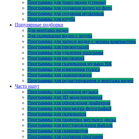
Программы для трансляции (стрима)
Программы для создания видео из фото
Программы для создания мультиков
Программы для ютуба
Популярные подборки
Для монтажа видео
Для скачивания видео с ютуба
Программы для записи видео с экрана компьютера
Программы для презентаций
Программы для удаления программ
Программы для рисования
Программы для скачивания музыки ВК
Программы для изменения голоса
Программы для сканирования
Программы для редактирования и монтажа видео
Часто ищут
Программы для создания музыки
Программы для 3D моделирования
Программы для обновления драйверов
Программы для просмотра фотографий
Программы для скачивания
Программы для проверки жесткого диска
Программы для восстановления файлов
Программы для скриншотов
Программы для создания программ