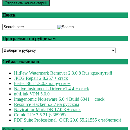
Поиск
Программы по рубрикам
Программы
по
рубрикам
Сейчас скачивают
HitPaw Watermark Remover 2.3.0.8 Rus крякнутый
JPEG Repair 2.8.257 + crack
Perfect365 1.8.0.3 на русском
Native Instruments Driver v1.4.4 + crack
nthLink VPN 5.0.0
Imagenomic Noiseware 6.0.4 Build 6041 + crack
Resource Hacker 5.2.7 на русском
Navicat for MariaDB 17.0.3 + crack
Comic Life 3.5.21 (v36998)
PDF Suite Professional+OCR 20.0.55.21555 с таблеткой
© 1progs.ru