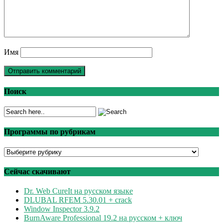
Имя
Поиск
Программы по рубрикам
Программы
по
рубрикам
Сейчас скачивают
Dr. Web CureIt на русском языке
DLUBAL RFEM 5.30.01 + crack
Window Inspector 3.9.2
BurnAware Professional 19.2 на русском + ключ