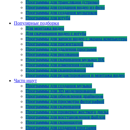
Программы для трансляции (стрима)
Программы для создания видео из фото
Программы для создания мультиков
Программы для ютуба
Популярные подборки
Для монтажа видео
Для скачивания видео с ютуба
Программы для записи видео с экрана компьютера
Программы для презентаций
Программы для удаления программ
Программы для рисования
Программы для скачивания музыки ВК
Программы для изменения голоса
Программы для сканирования
Программы для редактирования и монтажа видео
Часто ищут
Программы для создания музыки
Программы для 3D моделирования
Программы для обновления драйверов
Программы для просмотра фотографий
Программы для скачивания
Программы для проверки жесткого диска
Программы для восстановления файлов
Программы для скриншотов
Программы для создания программ