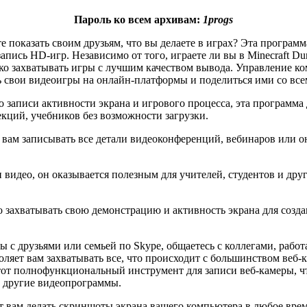
Пароль ко всем архивам:
1progs
показать своим друзьям, что вы делаете в играх? Эта программа
пись HD-игр. Независимо от того, играете ли вы в Minecraft Dung
легко захватывать игры с лучшим качеством вывода. Управление 
ть свои видеоигры на онлайн-платформы и поделиться ими со вс
записи активности экрана и игрового процесса, эта программа
екций, учебников без возможности загрузки.
 вам записывать все детали видеоконференций, вебинаров или о
видео, он оказывается полезным для учителей, студентов и друг
о захватывать свою демонстрацию и активность экрана для соз
ы с друзьями или семьей по Skype, общаетесь с коллегами, работ
ляет вам захватывать все, что происходит с большинством веб-
этот полнофункциональный инструмент для записи веб-камеры, ч
и другие видеопрограммы.
т вам делать скриншоты экрана вашего компьютера в любое врем