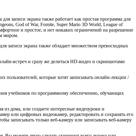
 для записи экрана также работает как простая программа для
eons, God of War, Fornite, Super Mario 3D World, League of
комфортное и простое, и нет никаких ограничений на разрешение
ем миром.
 для записи экрана также обладает множеством превосходных
нлайн-встреч и сразу же делиться HD-видео и скриншотами
их пользователей, которые хотят записывать онлайн-лекции /
дания учебников по программному обеспечению, обучающих
ая из дома, или создаете интересные видеоуроки и
камер или цифровых видеокамер, редактировать и сохранять его
тобы записывать только веб-камеру или записывать веб-камеру
я. Вы можете легко сделать скриншот всего экрана или