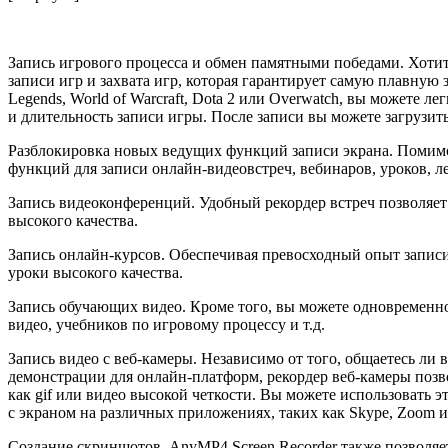
Запись игрового процесса и обмен памятными победами. Хотите 
записи игр и захвата игр, которая гарантирует самую плавную за
Legends, World of Warcraft, Dota 2 или Overwatch, вы можете 
и длительность записи игры. После записи вы можете загрузи
Разблокировка новых ведущих функций записи экрана. Помимо 
функций для записи онлайн-видеовстреч, вебинаров, уроков, л
Запись видеоконференций. Удобный рекордер встреч позволяет
высокого качества.
Запись онлайн-курсов. Обеспечивая превосходный опыт записи 
уроки высокого качества.
Запись обучающих видео. Кроме того, вы можете одновременн
видео, учебников по игровому процессу и т.д.
Запись видео с веб-камеры. Независимо от того, общаетесь ли в
демонстрации для онлайн-платформ, рекордер веб-камеры позво
как gif или видео высокой четкости. Вы можете использовать 
с экраном на различных приложениях, таких как Skype, Zoom 
Создание скриншотов. AnyMP4 Screen Recorder также позволяе