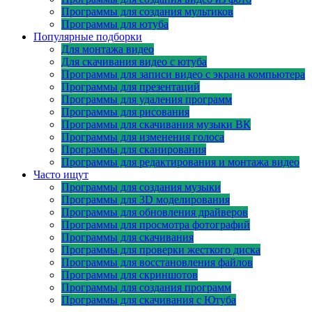
Программы для создания мультиков
Программы для ютуба
Популярные подборки
Для монтажа видео
Для скачивания видео с ютуба
Программы для записи видео с экрана компьютера
Программы для презентаций
Программы для удаления программ
Программы для рисования
Программы для скачивания музыки ВК
Программы для изменения голоса
Программы для сканирования
Программы для редактирования и монтажа видео
Часто ищут
Программы для создания музыки
Программы для 3D моделирования
Программы для обновления драйверов
Программы для просмотра фотографий
Программы для скачивания
Программы для проверки жесткого диска
Программы для восстановления файлов
Программы для скриншотов
Программы для создания программ
Программы для скачивания с Ютуба