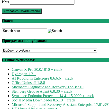
Имя
Поиск
Программы по рубрикам
Программы
по
рубрикам
Сейчас скачивают
Canvas X Pro 20.0.1010 + crack
Hydrogen 1.2.1
AI Roboform Enterprise 8.6.6.6 + crack
Office Uninstall 1.8.8
Microsoft Diagnostic and Recovery Toolset 10
Steinberg Groove Agent 6.0.30 + crack
Symantec Endpoint Protection 14.4.115.0000 + crack
Social Media Downloader 8.5.10 + crack
Microsoft Support and Recovery Assistant Enterprise 17.01.39
VKMusic 4.84.4 на русском