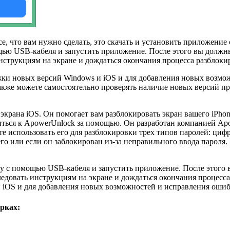
 что вам нужно сделать, это скачать и установить приложение с 
щью USB-кабеля и запустить приложение. После этого вы должн
нструкциям на экране и дождаться окончания процесса разблоки
жки новых версий Windows и iOS и для добавления новых возм
 также можете самостоятельно проверять наличие новых версий
рана iOS. Он помогает вам разблокировать экран вашего iPhone 
титься к ApowerUnlock за помощью. Он разработан компанией Ap
е использовать его для разблокировки трех типов паролей: цифр
его или если он заблокирован из-за неправильного ввода пароля
у с помощью USB-кабеля и запустить приложение. После этого 
едовать инструкциям на экране и дождаться окончания процесса
 iOS и для добавления новых возможностей и исправления ошиб
рках: