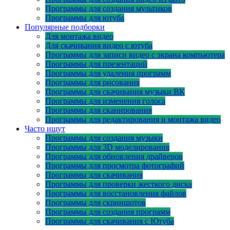
Программы для создания мультиков
Программы для ютуба
Популярные подборки
Для монтажа видео
Для скачивания видео с ютуба
Программы для записи видео с экрана компьютера
Программы для презентаций
Программы для удаления программ
Программы для рисования
Программы для скачивания музыки ВК
Программы для изменения голоса
Программы для сканирования
Программы для редактирования и монтажа видео
Часто ищут
Программы для создания музыки
Программы для 3D моделирования
Программы для обновления драйверов
Программы для просмотра фотографий
Программы для скачивания
Программы для проверки жесткого диска
Программы для восстановления файлов
Программы для скриншотов
Программы для создания программ
Программы для скачивания с Ютуба