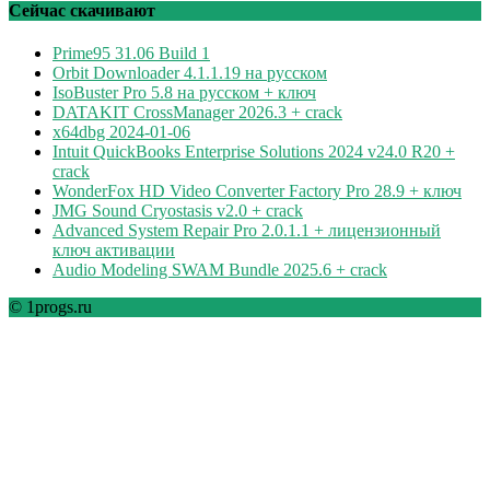
рубрикам
Сейчас скачивают
Prime95 31.06 Build 1
Orbit Downloader 4.1.1.19 на русском
IsoBuster Pro 5.8 на русском + ключ
DATAKIT CrossManager 2026.3 + crack
x64dbg 2024-01-06
Intuit QuickBooks Enterprise Solutions 2024 v24.0 R20 +
crack
WonderFox HD Video Converter Factory Pro 28.9 + ключ
JMG Sound Cryostasis v2.0 + crack
Advanced System Repair Pro 2.0.1.1 + лицензионный
ключ активации
Audio Modeling SWAM Bundle 2025.6 + crack
© 1progs.ru