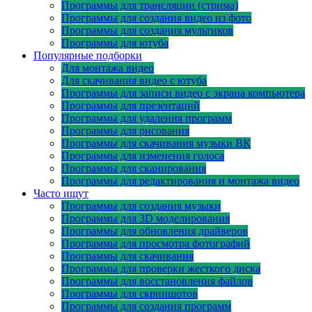
Программы для трансляции (стрима)
Программы для создания видео из фото
Программы для создания мультиков
Программы для ютуба
Популярные подборки
Для монтажа видео
Для скачивания видео с ютуба
Программы для записи видео с экрана компьютера
Программы для презентаций
Программы для удаления программ
Программы для рисования
Программы для скачивания музыки ВК
Программы для изменения голоса
Программы для сканирования
Программы для редактирования и монтажа видео
Часто ищут
Программы для создания музыки
Программы для 3D моделирования
Программы для обновления драйверов
Программы для просмотра фотографий
Программы для скачивания
Программы для проверки жесткого диска
Программы для восстановления файлов
Программы для скриншотов
Программы для создания программ