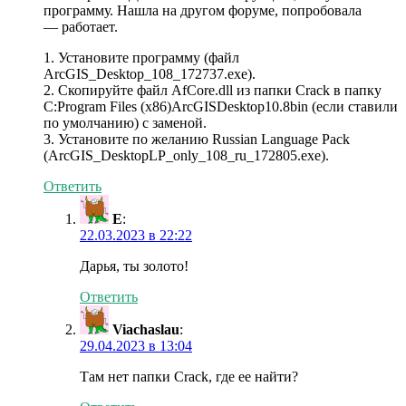
программу. Нашла на другом форуме, попробовала
— работает.
1. Установите программу (файл
ArcGIS_Desktop_108_172737.exe).
2. Скопируйте файл AfCore.dll из папки Crack в папку
C:Program Files (x86)ArcGISDesktop10.8bin (если ставили
по умолчанию) с заменой.
3. Установите по желанию Russian Language Pack
(ArcGIS_DesktopLP_only_108_ru_172805.exe).
Ответить
Е
:
22.03.2023 в 22:22
Дарья, ты золото!
Ответить
Viachaslau
:
29.04.2023 в 13:04
Там нет папки Crack, где ее найти?