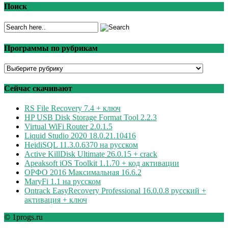
Поиск
Программы по рубрикам
Программы
по
рубрикам
Сейчас скачивают
RS File Recovery 7.4 + ключ
HP USB Disk Storage Format Tool 2.2.3
Virtual WiFi Router 2.0.1.5
Liquid Studio 2020 18.0.21.10416
HeidiSQL 11.3.0.6370 на русском
Active KillDisk Ultimate 26.0.15 + crack
Apeaksoft iOS Toolkit 1.1.70 + код активации
ОРФО 2016 Максимальная 16.6.2
MaryFi 1.1 на русском
Ontrack EasyRecovery Professional 16.0.0.8 русский +
активация + ключ
© 1progs.ru