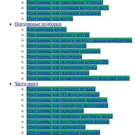
Программы для трансляции (стрима)
Программы для создания видео из фото
Программы для создания мультиков
Программы для ютуба
Популярные подборки
Для монтажа видео
Для скачивания видео с ютуба
Программы для записи видео с экрана компьютера
Программы для презентаций
Программы для удаления программ
Программы для рисования
Программы для скачивания музыки ВК
Программы для изменения голоса
Программы для сканирования
Программы для редактирования и монтажа видео
Часто ищут
Программы для создания музыки
Программы для 3D моделирования
Программы для обновления драйверов
Программы для просмотра фотографий
Программы для скачивания
Программы для проверки жесткого диска
Программы для восстановления файлов
Программы для скриншотов
Программы для создания программ