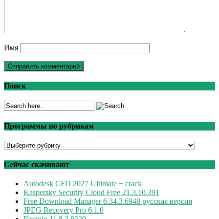
Имя
Поиск
Программы по рубрикам
Программы
по
рубрикам
Сейчас скачивают
Autodesk CFD 2027 Ultimate + crack
Kaspersky Security Cloud Free 21.3.10.391
Free Download Manager 6.34.3.6948 русская версия
JPEG Recovery Pro 6.1.0
Firemin 11.8.3.8520