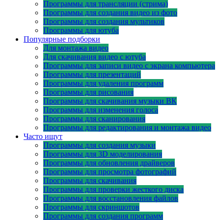
Программы для трансляции (стрима)
Программы для создания видео из фото
Программы для создания мультиков
Программы для ютуба
Популярные подборки
Для монтажа видео
Для скачивания видео с ютуба
Программы для записи видео с экрана компьютера
Программы для презентаций
Программы для удаления программ
Программы для рисования
Программы для скачивания музыки ВК
Программы для изменения голоса
Программы для сканирования
Программы для редактирования и монтажа видео
Часто ищут
Программы для создания музыки
Программы для 3D моделирования
Программы для обновления драйверов
Программы для просмотра фотографий
Программы для скачивания
Программы для проверки жесткого диска
Программы для восстановления файлов
Программы для скриншотов
Программы для создания программ