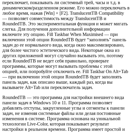
переключает, показывать ли системный трей, часы и т.д. в
динамическом/разделенном режиме. Его можно переключать в
любое время, нажав [Win] + [F2]. TranslucentTB Compatibility
— позволяет совместимость между TranslucentTB и
RoundedTB. Это экспериментальная функция и может мигать
слегка. Для получения дополнительной информации
включите эту опцию. Fill Taskbar When Maximised — при
включении этой опции RoundedTB будет “заполнять” панель
задач до ее нормального вида, когда окно максимизировано,
для более чистого эстетического вида. Некоторые окна из
других приложений могут случайно вызывать это, поэтому
если RoundedTB не ведет себя правильно, проверьте
программы, которые могут вызывать проблемы с этой
опцией, или попробуйте отключить ее. Fill Taskbar On Alt+Tab
— при включении этой опции RoundedTB будет заполнять
панель задач, как описано выше, каждый раз, когда вы
вызываете Alt+Tab или переключатель задач.
RoundedTB — это программа для настройки внешнего вида
панели задач в Windows 10 и 11. Программа позволяет
добавлять отступы, закругленные углы и сегменты к панели
задач, не изменяя системные файлы или делая постоянные
изменения в системе. Программа основана на уникальной
технологии Live-Color, которая показывает результат
настройки в реальном времени. Программа имеет простой и