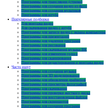
Программы для трансляции (стрима)
Программы для создания видео из фото
Программы для создания мультиков
Программы для ютуба
Популярные подборки
Для монтажа видео
Для скачивания видео с ютуба
Программы для записи видео с экрана компьютера
Программы для презентаций
Программы для удаления программ
Программы для рисования
Программы для скачивания музыки ВК
Программы для изменения голоса
Программы для сканирования
Программы для редактирования и монтажа видео
Часто ищут
Программы для создания музыки
Программы для 3D моделирования
Программы для обновления драйверов
Программы для просмотра фотографий
Программы для скачивания
Программы для проверки жесткого диска
Программы для восстановления файлов
Программы для скриншотов
Программы для создания программ