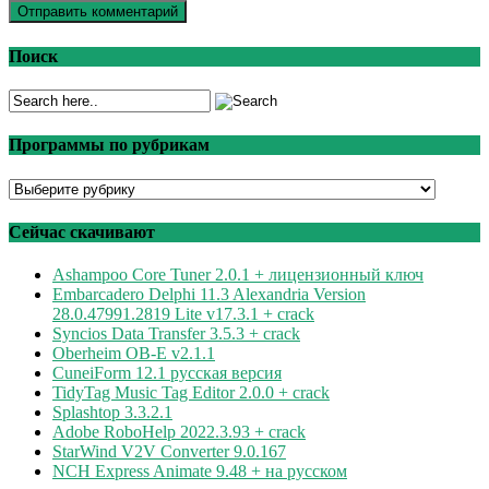
Поиск
Программы по рубрикам
Программы
по
рубрикам
Сейчас скачивают
Ashampoo Core Tuner 2.0.1 + лицензионный ключ
Embarcadero Delphi 11.3 Alexandria Version
28.0.47991.2819 Lite v17.3.1 + crack
Syncios Data Transfer 3.5.3 + crack
Oberheim OB-E v2.1.1
CuneiForm 12.1 русская версия
TidyTag Music Tag Editor 2.0.0 + crack
Splashtop 3.3.2.1
Adobe RoboHelp 2022.3.93 + crack
StarWind V2V Converter 9.0.167
NCH Express Animate 9.48 + на русском