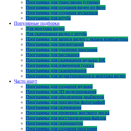
Программы для трансляции (стрима)
Программы для создания видео из фото
Программы для создания мультиков
Программы для ютуба
Популярные подборки
Для монтажа видео
Для скачивания видео с ютуба
Программы для записи видео с экрана компьютера
Программы для презентаций
Программы для удаления программ
Программы для рисования
Программы для скачивания музыки ВК
Программы для изменения голоса
Программы для сканирования
Программы для редактирования и монтажа видео
Часто ищут
Программы для создания музыки
Программы для 3D моделирования
Программы для обновления драйверов
Программы для просмотра фотографий
Программы для скачивания
Программы для проверки жесткого диска
Программы для восстановления файлов
Программы для скриншотов
Программы для создания программ