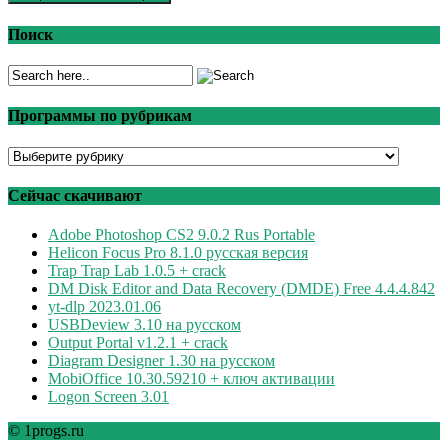
Поиск
Программы по рубрикам
Программы
по
рубрикам
Сейчас скачивают
Adobe Photoshop CS2 9.0.2 Rus Portable
Helicon Focus Pro 8.1.0 русская версия
Trap Trap Lab 1.0.5 + crack
DM Disk Editor and Data Recovery (DMDE) Free 4.4.4.842
yt-dlp 2023.01.06
USBDeview 3.10 на русском
Output Portal v1.2.1 + crack
Diagram Designer 1.30 на русском
MobiOffice 10.30.59210 + ключ активации
Logon Screen 3.01
© 1progs.ru