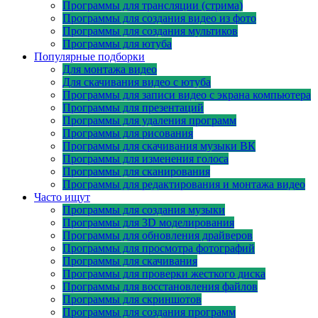
Программы для трансляции (стрима)
Программы для создания видео из фото
Программы для создания мультиков
Программы для ютуба
Популярные подборки
Для монтажа видео
Для скачивания видео с ютуба
Программы для записи видео с экрана компьютера
Программы для презентаций
Программы для удаления программ
Программы для рисования
Программы для скачивания музыки ВК
Программы для изменения голоса
Программы для сканирования
Программы для редактирования и монтажа видео
Часто ищут
Программы для создания музыки
Программы для 3D моделирования
Программы для обновления драйверов
Программы для просмотра фотографий
Программы для скачивания
Программы для проверки жесткого диска
Программы для восстановления файлов
Программы для скриншотов
Программы для создания программ