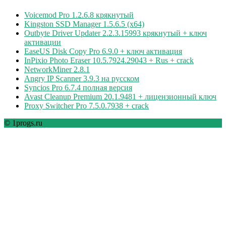
Voicemod Pro 1.2.6.8 крякнутый
Kingston SSD Manager 1.5.6.5 (x64)
Outbyte Driver Updater 2.2.3.15993 крякнутый + ключ
активации
EaseUS Disk Copy Pro 6.9.0 + ключ активация
InPixio Photo Eraser 10.5.7924.29043 + Rus + crack
NetworkMiner 2.8.1
Angry IP Scanner 3.9.3 на русском
Syncios Pro 6.7.4 полная версия
Avast Cleanup Premium 20.1.9481 + лицензионный ключ
Proxy Switcher Pro 7.5.0.7938 + crack
© 1progs.ru