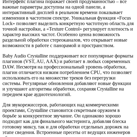
Интерфейс плагина поражает своей продуманностью – все
важные параметры доступны на одной панели, а
интерактивный дисплей в реальном времени показывает
изменения в частотном спектре. Уникальная функция «Focus
Lock» позволяет выделить конкретную частотную область для
точной настройки, а «Texture Control» регулирует плотность и
характер высоких частот. Особенно ценна возможность
раздельной обработки стереоканалов, что открывает новые
возможности в работе с панорамой и пространством.
Baby Audio Crystalline поддерживает все популярные форматы
плагинов (VST, AU, AAX) и работает в любых современных
DAW. Несмотря на профессиональный уровень обработки,
плагин отличается низким потреблением CPU, что позволяет
использовать его на множестве треков без перегрузки
системы. Регулярные обновления добавляют новые функции
и улучшают алгоритмы обработки, сохраняя Crystalline на
переднем крае аудиотехнологий.
Для звукорежиссеров, работающих над коммерческими
проектами, Crystalline становится секретным оружием в
борьбе за конкурентное звучание. Он одинаково хорошо
подходит как для финального мастеринга, добавляя блеска
готовому миксу, так и для обработки отдельных дорожек на
этапе сведения. Встроенные пресеты от ведущих инженеров