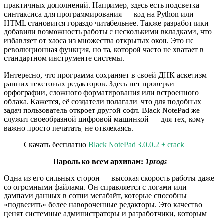
практичных дополнений. Например, здесь есть подсветка
синтаксиса для программирования — код на Python или
HTML становится гораздо читабельнее. Также разработчики
добавили возможность работы с несколькими вкладками, что
избавляет от хаоса из множества открытых окон. Это не
революционная функция, но та, которой часто не хватает в
стандартном инструменте системы.
Интересно, что программа сохраняет в своей ДНК аскетизм
ранних текстовых редакторов. Здесь нет проверки
орфографии, сложного форматирования или встроенного
облака. Кажется, её создатели полагали, что для подобных
задач пользователь откроет другой софт. Black NotePad же
служит своеобразной цифровой машинкой — для тех, кому
важно просто печатать, не отвлекаясь.
Скачать бесплатно
Black NotePad 3.0.0.2 + crack
Пароль ко всем архивам:
1progs
Одна из его сильных сторон — высокая скорость работы даже
со огромными файлами. Он справляется с логами или
дампами данных в сотни мегабайт, которые способны
«подвесить» более навороченные редакторы. Это качество
ценят системные администраторы и разработчики, которым