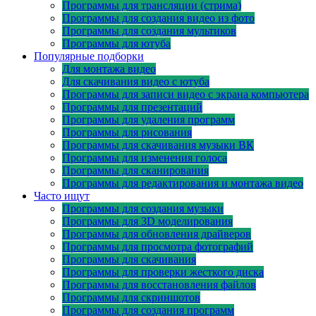
Программы для трансляции (стрима)
Программы для создания видео из фото
Программы для создания мультиков
Программы для ютуба
Популярные подборки
Для монтажа видео
Для скачивания видео с ютуба
Программы для записи видео с экрана компьютера
Программы для презентаций
Программы для удаления программ
Программы для рисования
Программы для скачивания музыки ВК
Программы для изменения голоса
Программы для сканирования
Программы для редактирования и монтажа видео
Часто ищут
Программы для создания музыки
Программы для 3D моделирования
Программы для обновления драйверов
Программы для просмотра фотографий
Программы для скачивания
Программы для проверки жесткого диска
Программы для восстановления файлов
Программы для скриншотов
Программы для создания программ