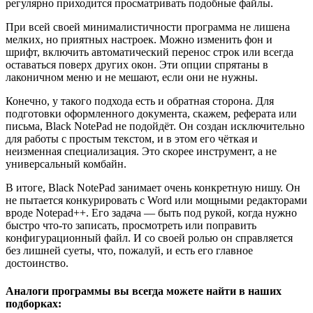
регулярно приходится просматривать подобные файлы.
При всей своей минималистичности программа не лишена
мелких, но приятных настроек. Можно изменить фон и
шрифт, включить автоматический перенос строк или всегда
оставаться поверх других окон. Эти опции спрятаны в
лаконичном меню и не мешают, если они не нужны.
Конечно, у такого подхода есть и обратная сторона. Для
подготовки оформленного документа, скажем, реферата или
письма, Black NotePad не подойдёт. Он создан исключительно
для работы с простым текстом, и в этом его чёткая и
неизменная специализация. Это скорее инструмент, а не
универсальный комбайн.
В итоге, Black NotePad занимает очень конкретную нишу. Он
не пытается конкурировать с Word или мощными редакторами
вроде Notepad++. Его задача — быть под рукой, когда нужно
быстро что-то записать, просмотреть или поправить
конфигурационный файл. И со своей ролью он справляется
без лишней суеты, что, пожалуй, и есть его главное
достоинство.
Аналоги программы вы всегда можете найти в наших
подборках: