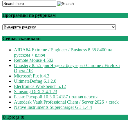
Программы по рубрикам
Программы
по
рубрикам
Сейчас скачивают
AIDA64 Extreme / Engineer / Business 8.35.8400 на
русском + ключ
Remote Mouse 4.502
Ghostery 8.5.5 для Яндекс браузера / Chrome / Firefox /
Opera / IE
Microsoft Fix it 4.3
UltimateDefrag 6.1.2.0
Electronics Workbench 5.12
Samsung DeX 2.4.1.23
Базис Раскрой 10.3.0.24187 полная версия
Autodesk Vault Professional Client / Server 2026 + crack
Native Instruments Supercharger GT 1.4.4
© 1progs.ru