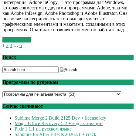
интеграция. Adobe InCopy — это программа для Windows,
которая совместима с другими программами Adobe, такими
как Adobe InDesign, Adobe Photoshop и Adobe Illustrator. Она
позволяет интегрировать текстовые документы с
графическими элементами и макетами, созданными в этих
программах. Она также позволяет совместно работать над…
Read More >>
1
2
3
…
6
Поиск
Программы по рубрикам
Программы
по
рубрикам
Сейчас скачивают
Sublime Merge 2 Build 2125 Dev + license key
Magic Office Recovery 5.2 + код активации
Pixlr 1.1.1 на русском языке
Sapphire for After Effects 2026.51 + crack