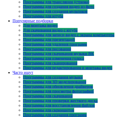
Программы для трансляции (стрима)
Программы для создания видео из фото
Программы для создания мультиков
Программы для ютуба
Популярные подборки
Для монтажа видео
Для скачивания видео с ютуба
Программы для записи видео с экрана компьютера
Программы для презентаций
Программы для удаления программ
Программы для рисования
Программы для скачивания музыки ВК
Программы для изменения голоса
Программы для сканирования
Программы для редактирования и монтажа видео
Часто ищут
Программы для создания музыки
Программы для 3D моделирования
Программы для обновления драйверов
Программы для просмотра фотографий
Программы для скачивания
Программы для проверки жесткого диска
Программы для восстановления файлов
Программы для скриншотов
Программы для создания программ