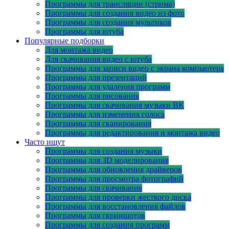
Программы для трансляции (стрима)
Программы для создания видео из фото
Программы для создания мультиков
Программы для ютуба
Популярные подборки
Для монтажа видео
Для скачивания видео с ютуба
Программы для записи видео с экрана компьютера
Программы для презентаций
Программы для удаления программ
Программы для рисования
Программы для скачивания музыки ВК
Программы для изменения голоса
Программы для сканирования
Программы для редактирования и монтажа видео
Часто ищут
Программы для создания музыки
Программы для 3D моделирования
Программы для обновления драйверов
Программы для просмотра фотографий
Программы для скачивания
Программы для проверки жесткого диска
Программы для восстановления файлов
Программы для скриншотов
Программы для создания программ