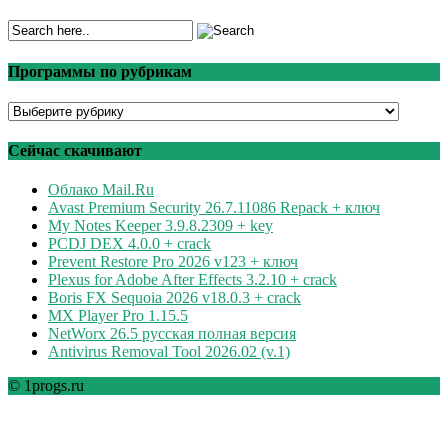
Программы по рубрикам
Программы
по
рубрикам
Сейчас скачивают
Облако Mail.Ru
Avast Premium Security 26.7.11086 Repack + ключ
My Notes Keeper 3.9.8.2309 + key
PCDJ DEX 4.0.0 + crack
Prevent Restore Pro 2026 v123 + ключ
Plexus for Adobe After Effects 3.2.10 + crack
Boris FX Sequoia 2026 v18.0.3 + crack
MX Player Pro 1.15.5
NetWorx 26.5 русская полная версия
Antivirus Removal Tool 2026.02 (v.1)
© 1progs.ru