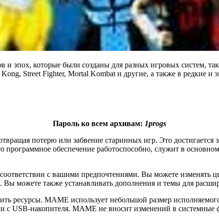
и эпох, которые были созданы для разных игровых систем, таки
Kong, Street Fighter, Mortal Kombat и другие, а также в редкие и
Пароль ко всем архивам:
1progs
вращая потерю или забвение старинных игр. Это достигается з
о программное обеспечение работоспособно, служит в основном
оответствии с вашими предпочтениями. Вы можете изменять цве
в. Вы можете также устанавливать дополнения и темы для расш
ть ресурсы. MAME использует небольшой размер исполняемого ф
или с USB-накопителя. MAME не вносит изменений в системные 