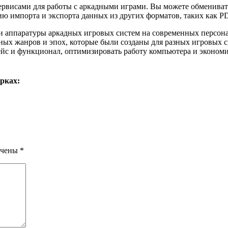
висами для работы с аркадными играми. Вы можете обмениватьс
ию импорта и экспорта данных из других форматов, таких как P
и аппаратуры аркадных игровых систем на современных персо
зных жанров и эпох, которые были созданы для разных игровых 
ейс и функционал, оптимизировать работу компьютера и экономи
рках:
ечены
*