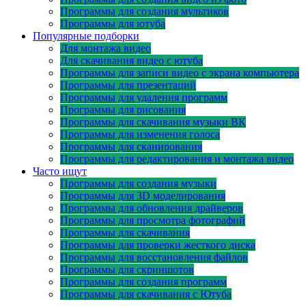
Программы для создания мультиков
Программы для ютуба
Популярные подборки
Для монтажа видео
Для скачивания видео с ютуба
Программы для записи видео с экрана компьютера
Программы для презентаций
Программы для удаления программ
Программы для рисования
Программы для скачивания музыки ВК
Программы для изменения голоса
Программы для сканирования
Программы для редактирования и монтажа видео
Часто ищут
Программы для создания музыки
Программы для 3D моделирования
Программы для обновления драйверов
Программы для просмотра фотографий
Программы для скачивания
Программы для проверки жесткого диска
Программы для восстановления файлов
Программы для скриншотов
Программы для создания программ
Программы для скачивания с Ютуба