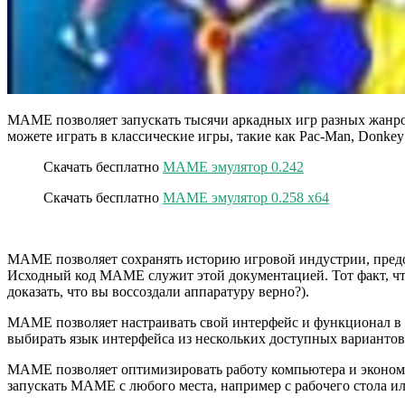
MAME позволяет запускать тысячи аркадных игр разных жанров 
можете играть в классические игры, такие как Pac-Man, Donkey 
Скачать бесплатно
MAME эмулятор 0.242
Скачать бесплатно
MAME эмулятор 0.258 x64
MAME позволяет сохранять историю игровой индустрии, предот
Исходный код MAME служит этой документацией. Тот факт, чт
доказать, что вы воссоздали аппаратуру верно?).
MAME позволяет настраивать свой интерфейс и функционал в с
выбирать язык интерфейса из нескольких доступных варианто
MAME позволяет оптимизировать работу компьютера и экономи
запускать MAME с любого места, например с рабочего стола 