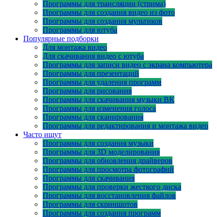
Программы для трансляции (стрима)
Программы для создания видео из фото
Программы для создания мультиков
Программы для ютуба
Популярные подборки
Для монтажа видео
Для скачивания видео с ютуба
Программы для записи видео с экрана компьютера
Программы для презентаций
Программы для удаления программ
Программы для рисования
Программы для скачивания музыки ВК
Программы для изменения голоса
Программы для сканирования
Программы для редактирования и монтажа видео
Часто ищут
Программы для создания музыки
Программы для 3D моделирования
Программы для обновления драйверов
Программы для просмотра фотографий
Программы для скачивания
Программы для проверки жесткого диска
Программы для восстановления файлов
Программы для скриншотов
Программы для создания программ