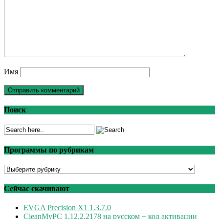
Имя
Поиск
Программы по рубрикам
Программы
по
рубрикам
Сейчас скачивают
EVGA Precision X1 1.3.7.0
CleanMyPC 1.12.2.2178 на русском + код активации