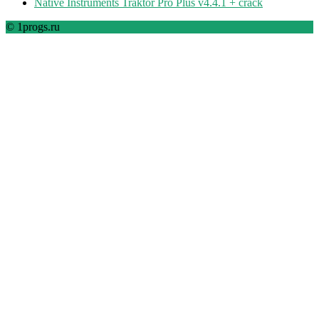
Native Instruments Traktor Pro Plus v4.4.1 + crack
© 1progs.ru