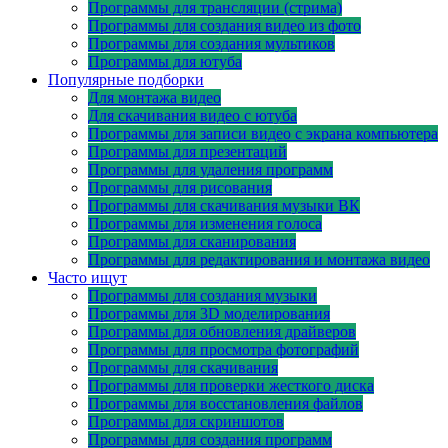
Программы для трансляции (стрима)
Программы для создания видео из фото
Программы для создания мультиков
Программы для ютуба
Популярные подборки
Для монтажа видео
Для скачивания видео с ютуба
Программы для записи видео с экрана компьютера
Программы для презентаций
Программы для удаления программ
Программы для рисования
Программы для скачивания музыки ВК
Программы для изменения голоса
Программы для сканирования
Программы для редактирования и монтажа видео
Часто ищут
Программы для создания музыки
Программы для 3D моделирования
Программы для обновления драйверов
Программы для просмотра фотографий
Программы для скачивания
Программы для проверки жесткого диска
Программы для восстановления файлов
Программы для скриншотов
Программы для создания программ