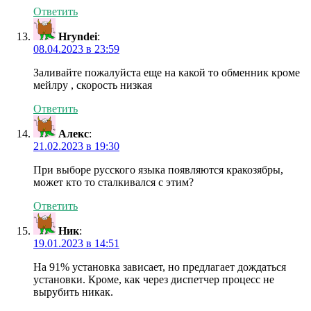
Ответить
Hryndei
:
08.04.2023 в 23:59
Заливайте пожалуйста еще на какой то обменник кроме
мейлру , скорость низкая
Ответить
Алекс
:
21.02.2023 в 19:30
При выборе русского языка появляются кракозябры,
может кто то сталкивался с этим?
Ответить
Ник
:
19.01.2023 в 14:51
На 91% установка зависает, но предлагает дождаться
установки. Кроме, как через диспетчер процесс не
вырубить никак.