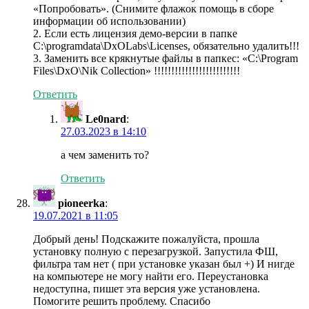
«Попробовать». (Снимите флажок помощь в сборе
информации об использовании)
2. Если есть лицензия демо-версии в папке
C:\programdata\DxOLabs\Licenses, обязательно удалить!!!
3. Заменить все крякнутые файлы в папкеc: «C:\Program
Files\DxO\Nik Collection» !!!!!!!!!!!!!!!!!!!!!!!!!
Ответить
Le0nard
:
27.03.2023 в 14:10
а чем заменить то?
Ответить
pioneerka
:
19.07.2021 в 11:05
Добрый день! Подскажите пожалуйста, прошла
установку полную с перезагрузкой. Запустила ФШ,
фильтра там нет ( при установке указан был +) И нигде
на компьютере не могу найти его. Переустановка
недоступна, пишет эта версия уже установлена.
Помогите решить проблему. Спасибо