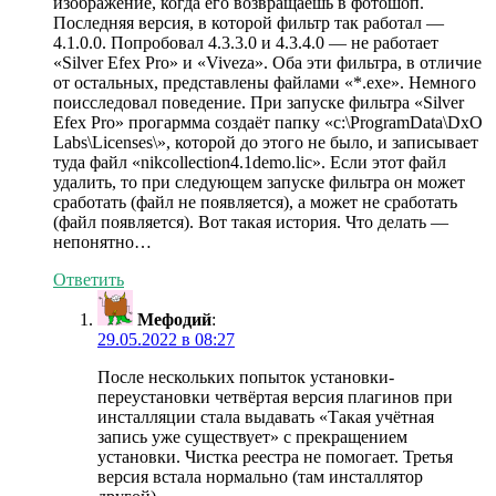
изображение, когда его возвращаешь в фотошоп.
Последняя версия, в которой фильтр так работал —
4.1.0.0. Попробовал 4.3.3.0 и 4.3.4.0 — не работает
«Silver Efex Pro» и «Viveza». Оба эти фильтра, в отличие
от остальных, представлены файлами «*.exe». Немного
поисследовал поведение. При запуске фильтра «Silver
Efex Pro» прогармма создаёт папку «c:\ProgramData\DxO
Labs\Licenses\», которой до этого не было, и записывает
туда файл «nikcollection4.1demo.lic». Если этот файл
удалить, то при следующем запуске фильтра он может
сработать (файл не появляется), а может не сработать
(файл появляется). Вот такая история. Что делать —
непонятно…
Ответить
Мефодий
:
29.05.2022 в 08:27
После нескольких попыток установки-
переустановки четвёртая версия плагинов при
инсталляции стала выдавать «Такая учётная
запись уже существует» с прекращением
установки. Чистка реестра не помогает. Третья
версия встала нормально (там инсталлятор