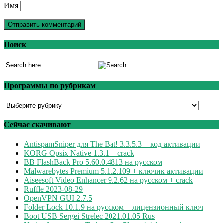
Имя
Поиск
Программы по рубрикам
Программы
по
рубрикам
Сейчас скачивают
AntispamSniper для The Bat! 3.3.5.3 + код активации
KORG Opsix Native 1.3.1 + crack
BB FlashBack Pro 5.60.0.4813 на русском
Malwarebytes Premium 5.1.2.109 + ключик активации
Aiseesoft Video Enhancer 9.2.62 на русском + crack
Ruffle 2023-08-29
OpenVPN GUI 2.7.5
Folder Lock 10.1.9 на русском + лицензионный ключ
Boot USB Sergei Strelec 2021.01.05 Rus