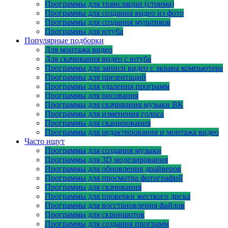
Программы для трансляции (стрима)
Программы для создания видео из фото
Программы для создания мультиков
Программы для ютуба
Популярные подборки
Для монтажа видео
Для скачивания видео с ютуба
Программы для записи видео с экрана компьютера
Программы для презентаций
Программы для удаления программ
Программы для рисования
Программы для скачивания музыки ВК
Программы для изменения голоса
Программы для сканирования
Программы для редактирования и монтажа видео
Часто ищут
Программы для создания музыки
Программы для 3D моделирования
Программы для обновления драйверов
Программы для просмотра фотографий
Программы для скачивания
Программы для проверки жесткого диска
Программы для восстановления файлов
Программы для скриншотов
Программы для создания программ