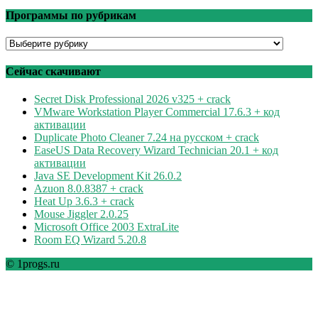
Программы по рубрикам
Программы
по
рубрикам
Сейчас скачивают
Secret Disk Professional 2026 v325 + crack
VMware Workstation Player Commercial 17.6.3 + код
активации
Duplicate Photo Cleaner 7.24 на русском + crack
EaseUS Data Recovery Wizard Technician 20.1 + код
активации
Java SE Development Kit 26.0.2
Azuon 8.0.8387 + crack
Heat Up 3.6.3 + crack
Mouse Jiggler 2.0.25
Microsoft Office 2003 ExtraLite
Room EQ Wizard 5.20.8
© 1progs.ru