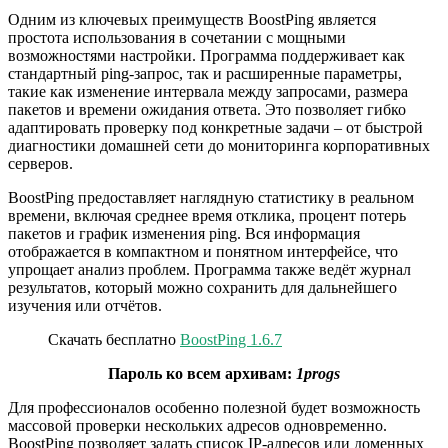
Одним из ключевых преимуществ BoostPing является
простота использования в сочетании с мощными
возможностями настройки. Программа поддерживает как
стандартный ping-запрос, так и расширенные параметры,
такие как изменение интервала между запросами, размера
пакетов и времени ожидания ответа. Это позволяет гибко
адаптировать проверку под конкретные задачи – от быстрой
диагностики домашней сети до мониторинга корпоративных
серверов.
BoostPing предоставляет наглядную статистику в реальном
времени, включая среднее время отклика, процент потерь
пакетов и график изменения ping. Вся информация
отображается в компактном и понятном интерфейсе, что
упрощает анализ проблем. Программа также ведёт журнал
результатов, который можно сохранить для дальнейшего
изучения или отчётов.
Скачать бесплатно
BoostPing 1.6.7
Пароль ко всем архивам:
1progs
Для профессионалов особенно полезной будет возможность
массовой проверки нескольких адресов одновременно.
BoostPing позволяет задать список IP-адресов или доменных