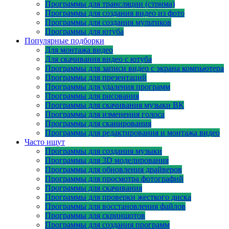
Программы для трансляции (стрима)
Программы для создания видео из фото
Программы для создания мультиков
Программы для ютуба
Популярные подборки
Для монтажа видео
Для скачивания видео с ютуба
Программы для записи видео с экрана компьютера
Программы для презентаций
Программы для удаления программ
Программы для рисования
Программы для скачивания музыки ВК
Программы для изменения голоса
Программы для сканирования
Программы для редактирования и монтажа видео
Часто ищут
Программы для создания музыки
Программы для 3D моделирования
Программы для обновления драйверов
Программы для просмотра фотографий
Программы для скачивания
Программы для проверки жесткого диска
Программы для восстановления файлов
Программы для скриншотов
Программы для создания программ