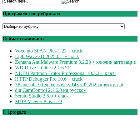
Программы по рубрикам
Программы
по
рубрикам
Сейчас скачивают
Voxengo SPAN Plus 1.23 + crack
LightWave 3D 2025.0.1 + crack
Zemana AntiMalware Premium 3.2.28 + ключик активации
WD Drive Utilities 2.1.6.511
NIUBI Partition Editor Professional 10.3.2 + ключ
HTTP Debugger Pro 10.6 + crack
3Planesoft 3D Screensavers 143 v05.2025 крякнутый
digiCamControl 2.1.6.0 на русском
Serato Studio 2.5.0 + crack
MDB Viewer Plus 2.79
© 1progs.ru