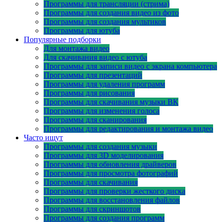
Программы для трансляции (стрима)
Программы для создания видео из фото
Программы для создания мультиков
Программы для ютуба
Популярные подборки
Для монтажа видео
Для скачивания видео с ютуба
Программы для записи видео с экрана компьютера
Программы для презентаций
Программы для удаления программ
Программы для рисования
Программы для скачивания музыки ВК
Программы для изменения голоса
Программы для сканирования
Программы для редактирования и монтажа видео
Часто ищут
Программы для создания музыки
Программы для 3D моделирования
Программы для обновления драйверов
Программы для просмотра фотографий
Программы для скачивания
Программы для проверки жесткого диска
Программы для восстановления файлов
Программы для скриншотов
Программы для создания программ