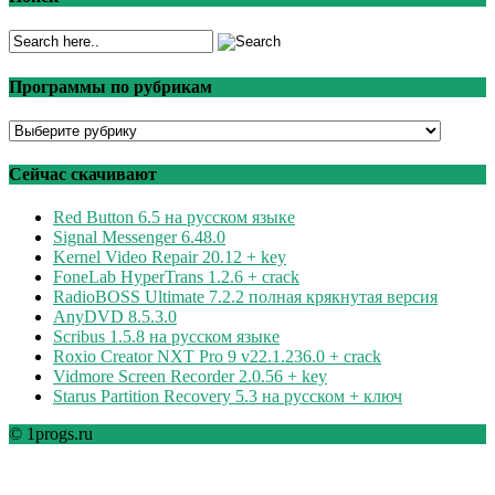
Программы по рубрикам
Программы
по
рубрикам
Сейчас скачивают
Red Button 6.5 на русском языке
Signal Messenger 6.48.0
Kernel Video Repair 20.12 + key
FoneLab HyperTrans 1.2.6 + crack
RadioBOSS Ultimate 7.2.2 полная крякнутая версия
AnyDVD 8.5.3.0
Scribus 1.5.8 на русском языке
Roxio Creator NXT Pro 9 v22.1.236.0 + crack
Vidmore Screen Recorder 2.0.56 + key
Starus Partition Recovery 5.3 на русском + ключ
© 1progs.ru