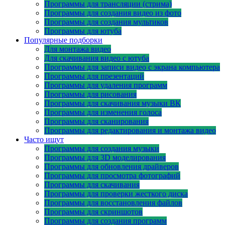
Программы для трансляции (стрима)
Программы для создания видео из фото
Программы для создания мультиков
Программы для ютуба
Популярные подборки
Для монтажа видео
Для скачивания видео с ютуба
Программы для записи видео с экрана компьютера
Программы для презентаций
Программы для удаления программ
Программы для рисования
Программы для скачивания музыки ВК
Программы для изменения голоса
Программы для сканирования
Программы для редактирования и монтажа видео
Часто ищут
Программы для создания музыки
Программы для 3D моделирования
Программы для обновления драйверов
Программы для просмотра фотографий
Программы для скачивания
Программы для проверки жесткого диска
Программы для восстановления файлов
Программы для скриншотов
Программы для создания программ