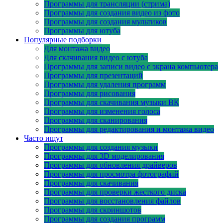
Программы для трансляции (стрима)
Программы для создания видео из фото
Программы для создания мультиков
Программы для ютуба
Популярные подборки
Для монтажа видео
Для скачивания видео с ютуба
Программы для записи видео с экрана компьютера
Программы для презентаций
Программы для удаления программ
Программы для рисования
Программы для скачивания музыки ВК
Программы для изменения голоса
Программы для сканирования
Программы для редактирования и монтажа видео
Часто ищут
Программы для создания музыки
Программы для 3D моделирования
Программы для обновления драйверов
Программы для просмотра фотографий
Программы для скачивания
Программы для проверки жесткого диска
Программы для восстановления файлов
Программы для скриншотов
Программы для создания программ