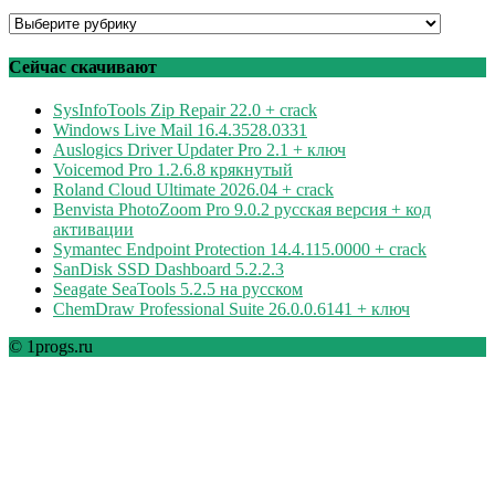
Программы
по
рубрикам
Сейчас скачивают
SysInfoTools Zip Repair 22.0 + crack
Windows Live Mail 16.4.3528.0331
Auslogics Driver Updater Pro 2.1 + ключ
Voicemod Pro 1.2.6.8 крякнутый
Roland Cloud Ultimate 2026.04 + crack
Benvista PhotoZoom Pro 9.0.2 русская версия + код
активации
Symantec Endpoint Protection 14.4.115.0000 + crack
SanDisk SSD Dashboard 5.2.2.3
Seagate SeaTools 5.2.5 на русском
ChemDraw Professional Suite 26.0.0.6141 + ключ
© 1progs.ru