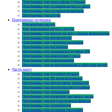
Программы для трансляции (стрима)
Программы для создания видео из фото
Программы для создания мультиков
Программы для ютуба
Популярные подборки
Для монтажа видео
Для скачивания видео с ютуба
Программы для записи видео с экрана компьютера
Программы для презентаций
Программы для удаления программ
Программы для рисования
Программы для скачивания музыки ВК
Программы для изменения голоса
Программы для сканирования
Программы для редактирования и монтажа видео
Часто ищут
Программы для создания музыки
Программы для 3D моделирования
Программы для обновления драйверов
Программы для просмотра фотографий
Программы для скачивания
Программы для проверки жесткого диска
Программы для восстановления файлов
Программы для скриншотов
Программы для создания программ