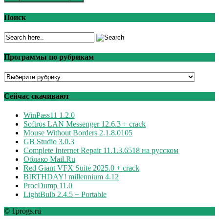
Поиск
Программы по рубрикам
Программы
по
рубрикам
Сейчас скачивают
WinPass11 1.2.0
Softros LAN Messenger 12.6.3 + crack
Mouse Without Borders 2.1.8.0105
GB Studio 3.0.3
Complete Internet Repair 11.1.3.6518 на русском
Облако Mail.Ru
Red Giant VFX Suite 2025.0 + crack
BIRTHDAY! millennium 4.12
ProcDump 11.0
LightBulb 2.4.5 + Portable
© 1progs.ru