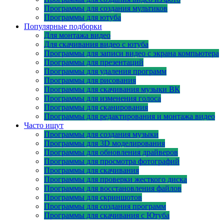
Программы для создания мультиков
Программы для ютуба
Популярные подборки
Для монтажа видео
Для скачивания видео с ютуба
Программы для записи видео с экрана компьютера
Программы для презентаций
Программы для удаления программ
Программы для рисования
Программы для скачивания музыки ВК
Программы для изменения голоса
Программы для сканирования
Программы для редактирования и монтажа видео
Часто ищут
Программы для создания музыки
Программы для 3D моделирования
Программы для обновления драйверов
Программы для просмотра фотографий
Программы для скачивания
Программы для проверки жесткого диска
Программы для восстановления файлов
Программы для скриншотов
Программы для создания программ
Программы для скачивания с Ютуба