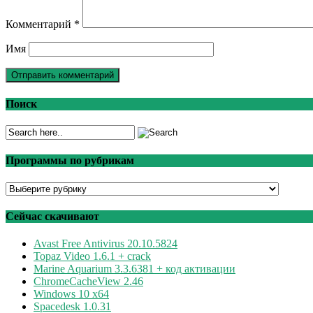
Комментарий
*
Имя
Поиск
Программы по рубрикам
Программы
по
рубрикам
Сейчас скачивают
Avast Free Antivirus 20.10.5824
Topaz Video 1.6.1 + crack
Marine Aquarium 3.3.6381 + код активации
ChromeCacheView 2.46
Windows 10 x64
Spacedesk 1.0.31