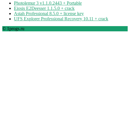
Photolemur 3 v1.1.0.2443 + Portable
Eiosis E2Deesser 1.1.5.0 + crack
Astah Professional 8.5.0 + license key
UFS Explorer Professional Recovery 10.11 + crack
© 1progs.ru