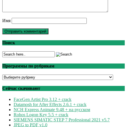
Имя
Поиск
Программы по рубрикам
Программы
по
рубрикам
Сейчас скачивают
FaceGen Artist Pro 3.12 + crack
Datamosh for After Effects 2.6.1 + crack
NCH Express Animate 9.48 + на русском
Rohos Logon Key 5.5 + crack
SIEMENS SIMATIC STEP 7 Professional 2021 v5.7
JPEG to PDF v1.0