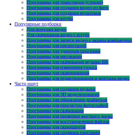
Программы для трансляции (стрима)
Программы для создания видео из фото
Программы для создания мультиков
Программы для ютуба
Популярные подборки
Для монтажа видео
Для скачивания видео с ютуба
Программы для записи видео с экрана компьютера
Программы для презентаций
Программы для удаления программ
Программы для рисования
Программы для скачивания музыки ВК
Программы для изменения голоса
Программы для сканирования
Программы для редактирования и монтажа видео
Часто ищут
Программы для создания музыки
Программы для 3D моделирования
Программы для обновления драйверов
Программы для просмотра фотографий
Программы для скачивания
Программы для проверки жесткого диска
Программы для восстановления файлов
Программы для скриншотов
Программы для создания программ