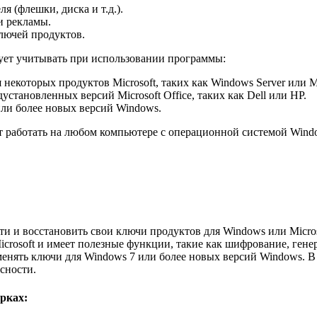
 (флешки, диска и т.д.).
и рекламы.
лючей продуктов.
дует учитывать при использовании программы:
екоторых продуктов Microsoft, таких как Windows Server или Mic
становленных версий Microsoft Office, таких как Dell или HP.
или более новых версий Windows.
 работать на любом компьютере с операционной системой Windo
ти и восстановить свои ключи продуктов для Windows или Microso
crosoft и имеет полезные функции, такие как шифрование, гене
менять ключи для Windows 7 или более новых версий Windows. В
сности.
рках: