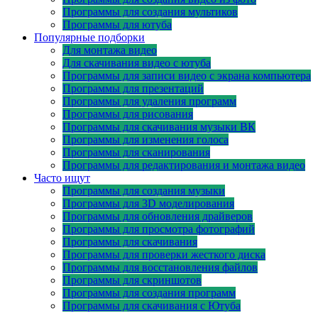
Программы для создания мультиков
Программы для ютуба
Популярные подборки
Для монтажа видео
Для скачивания видео с ютуба
Программы для записи видео с экрана компьютера
Программы для презентаций
Программы для удаления программ
Программы для рисования
Программы для скачивания музыки ВК
Программы для изменения голоса
Программы для сканирования
Программы для редактирования и монтажа видео
Часто ищут
Программы для создания музыки
Программы для 3D моделирования
Программы для обновления драйверов
Программы для просмотра фотографий
Программы для скачивания
Программы для проверки жесткого диска
Программы для восстановления файлов
Программы для скриншотов
Программы для создания программ
Программы для скачивания с Ютуба