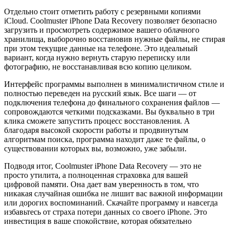
Отдельно стоит отметить работу с резервными копиями
iCloud. Coolmuster iPhone Data Recovery позволяет безопасно
загрузить и просмотреть содержимое вашего облачного
хранилища, выборочно восстановив нужные файлы, не стирая
при этом текущие данные на телефоне. Это идеальный
вариант, когда нужно вернуть старую переписку или
фотографию, не восстанавливая всю копию целиком.
Интерфейс программы выполнен в минималистичном стиле и
полностью переведен на русский язык. Все шаги — от
подключения телефона до финального сохранения файлов —
сопровождаются четкими подсказками. Вы буквально в три
клика сможете запустить процесс восстановления. А
благодаря высокой скорости работы и продвинутым
алгоритмам поиска, программа находит даже те файлы, о
существовании которых вы, возможно, уже забыли.
Подводя итог, Coolmuster iPhone Data Recovery — это не
просто утилита, а полноценная страховка для вашей
цифровой памяти. Она дает вам уверенность в том, что
никакая случайная ошибка не лишит вас важной информации
или дорогих воспоминаний. Скачайте программу и навсегда
избавьтесь от страха потери данных со своего iPhone. Это
инвестиция в ваше спокойствие, которая обязательно