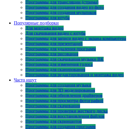
Программы для трансляции (стрима)
Программы для создания видео из фото
Программы для создания мультиков
Программы для ютуба
Популярные подборки
Для монтажа видео
Для скачивания видео с ютуба
Программы для записи видео с экрана компьютера
Программы для презентаций
Программы для удаления программ
Программы для рисования
Программы для скачивания музыки ВК
Программы для изменения голоса
Программы для сканирования
Программы для редактирования и монтажа видео
Часто ищут
Программы для создания музыки
Программы для 3D моделирования
Программы для обновления драйверов
Программы для просмотра фотографий
Программы для скачивания
Программы для проверки жесткого диска
Программы для восстановления файлов
Программы для скриншотов
Программы для создания программ