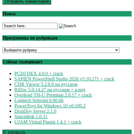
Поиск
Программы по рубрикам
Программы
по
рубрикам
Сейчас скачивают
PCDJ DEX 4.0.0 + crack
SAPIEN PowerShell Studio 2026 v5.10.271 + crack
CDR Viewer 3.2.0.0 на русском
RiDoc 5.0.14.27 на русском + ключ
Overloud TH-U Premium 2.0.17 + crack
Logitech Setpoint 6.90.66
PowerToys for Windows 10 v0.100.2
DroidJoy Server 2.1.0
Spacedesk 1.0.31
UJAM Virtual Pianist 1.4.1 + crack
© 1progs.ru