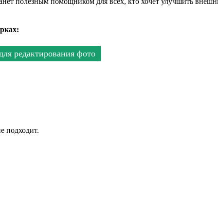
анет полезным помощником для всех, кто хочет улучшить внешн
рках:
для редактирования фото
е подходит.