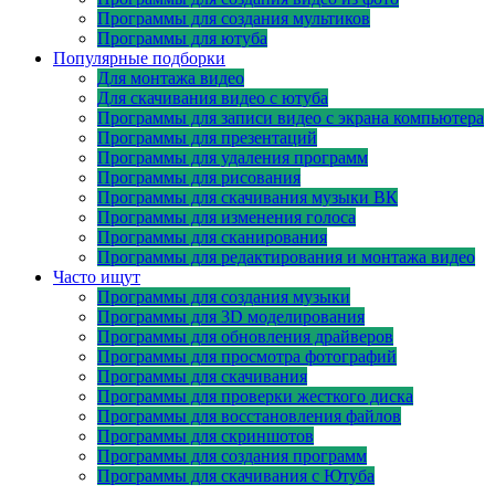
Программы для создания мультиков
Программы для ютуба
Популярные подборки
Для монтажа видео
Для скачивания видео с ютуба
Программы для записи видео с экрана компьютера
Программы для презентаций
Программы для удаления программ
Программы для рисования
Программы для скачивания музыки ВК
Программы для изменения голоса
Программы для сканирования
Программы для редактирования и монтажа видео
Часто ищут
Программы для создания музыки
Программы для 3D моделирования
Программы для обновления драйверов
Программы для просмотра фотографий
Программы для скачивания
Программы для проверки жесткого диска
Программы для восстановления файлов
Программы для скриншотов
Программы для создания программ
Программы для скачивания с Ютуба