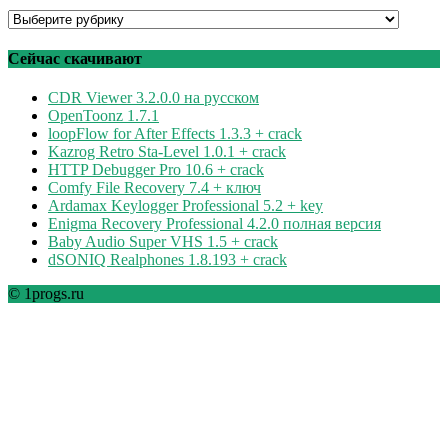
Программы
по
рубрикам
Сейчас скачивают
CDR Viewer 3.2.0.0 на русском
OpenToonz 1.7.1
loopFlow for After Effects 1.3.3 + crack
Kazrog Retro Sta-Level 1.0.1 + crack
HTTP Debugger Pro 10.6 + crack
Comfy File Recovery 7.4 + ключ
Ardamax Keylogger Professional 5.2 + key
Enigma Recovery Professional 4.2.0 полная версия
Baby Audio Super VHS 1.5 + crack
dSONIQ Realphones 1.8.193 + crack
© 1progs.ru