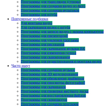
Программы для трансляции (стрима)
Программы для создания видео из фото
Программы для создания мультиков
Программы для ютуба
Популярные подборки
Для монтажа видео
Для скачивания видео с ютуба
Программы для записи видео с экрана компьютера
Программы для презентаций
Программы для удаления программ
Программы для рисования
Программы для скачивания музыки ВК
Программы для изменения голоса
Программы для сканирования
Программы для редактирования и монтажа видео
Часто ищут
Программы для создания музыки
Программы для 3D моделирования
Программы для обновления драйверов
Программы для просмотра фотографий
Программы для скачивания
Программы для проверки жесткого диска
Программы для восстановления файлов
Программы для скриншотов
Программы для создания программ