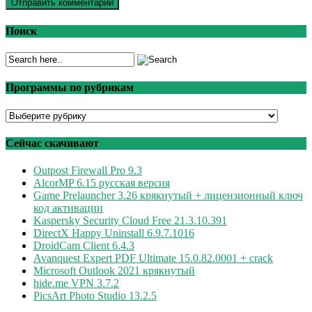
Поиск
Программы по рубрикам
Программы
по
рубрикам
Сейчас скачивают
Outpost Firewall Pro 9.3
AlcorMP 6.15 русская версия
Game Prelauncher 3.26 крякнутый + лицензионный ключ
код активации
Kaspersky Security Cloud Free 21.3.10.391
DirectX Happy Uninstall 6.9.7.1016
DroidCam Client 6.4.3
Avanquest Expert PDF Ultimate 15.0.82.0001 + crack
Microsoft Outlook 2021 крякнутый
hide.me VPN 3.7.2
PicsArt Photo Studio 13.2.5