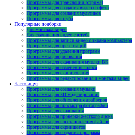
Программы для трансляции (стрима)
Программы для создания видео из фото
Программы для создания мультиков
Программы для ютуба
Популярные подборки
Для монтажа видео
Для скачивания видео с ютуба
Программы для записи видео с экрана компьютера
Программы для презентаций
Программы для удаления программ
Программы для рисования
Программы для скачивания музыки ВК
Программы для изменения голоса
Программы для сканирования
Программы для редактирования и монтажа видео
Часто ищут
Программы для создания музыки
Программы для 3D моделирования
Программы для обновления драйверов
Программы для просмотра фотографий
Программы для скачивания
Программы для проверки жесткого диска
Программы для восстановления файлов
Программы для скриншотов
Программы для создания программ