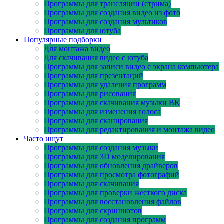
Программы для трансляции (стрима)
Программы для создания видео из фото
Программы для создания мультиков
Программы для ютуба
Популярные подборки
Для монтажа видео
Для скачивания видео с ютуба
Программы для записи видео с экрана компьютера
Программы для презентаций
Программы для удаления программ
Программы для рисования
Программы для скачивания музыки ВК
Программы для изменения голоса
Программы для сканирования
Программы для редактирования и монтажа видео
Часто ищут
Программы для создания музыки
Программы для 3D моделирования
Программы для обновления драйверов
Программы для просмотра фотографий
Программы для скачивания
Программы для проверки жесткого диска
Программы для восстановления файлов
Программы для скриншотов
Программы для создания программ