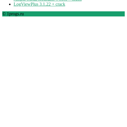
LogViewPlus 3.1.22 + crack
© 1progs.ru