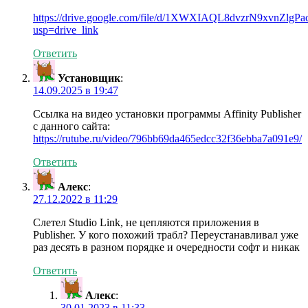
https://drive.google.com/file/d/1XWXIAQL8dvzrN9xvnZl
usp=drive_link
Ответить
Установщик
:
14.09.2025 в 19:47
Ссылка на видео установки программы Affinity Publisher
с данного сайта:
https://rutube.ru/video/796bb69da465edcc32f36ebba7a091e9/
Ответить
Алекс
:
27.12.2022 в 11:29
Слетел Studio Link, не цепляются приложения в
Publisher. У кого похожий трабл? Переустанавливал уже
раз десять в разном порядке и очередности софт и никак
Ответить
Алекс
:
30.01.2023 в 11:33