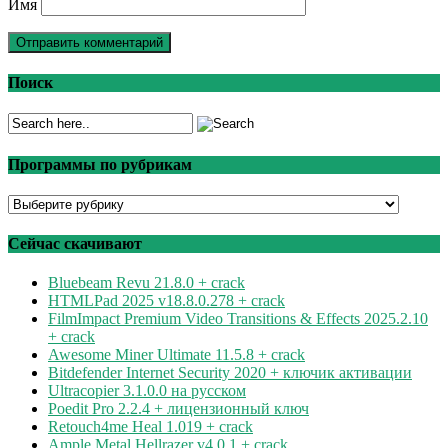
Имя
Поиск
Программы по рубрикам
Программы
по
рубрикам
Сейчас скачивают
Bluebeam Revu 21.8.0 + crack
HTMLPad 2025 v18.8.0.278 + crack
FilmImpact Premium Video Transitions & Effects 2025.2.10
+ crack
Awesome Miner Ultimate 11.5.8 + crack
Bitdefender Internet Security 2020 + ключик активации
Ultracopier 3.1.0.0 на русском
Poedit Pro 2.2.4 + лицензионный ключ
Retouch4me Heal 1.019 + crack
Ample Metal Hellrazer v4.0.1 + crack