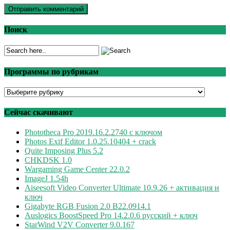
Поиск
Программы по рубрикам
Программы
по
рубрикам
Сейчас скачивают
Phototheca Pro 2019.16.2.2740 с ключом
Photos Exif Editor 1.0.25.10404 + crack
Quite Imposing Plus 5.2
CHKDSK 1.0
Wargaming Game Center 22.0.2
ImageJ 1.54h
Aiseesoft Video Converter Ultimate 10.9.26 + активация и
ключ
Gigabyte RGB Fusion 2.0 B22.0914.1
Auslogics BoostSpeed Pro 14.2.0.6 русский + ключ
StarWind V2V Converter 9.0.167