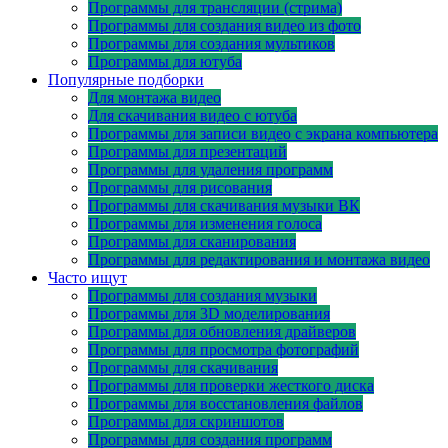
Программы для трансляции (стрима)
Программы для создания видео из фото
Программы для создания мультиков
Программы для ютуба
Популярные подборки
Для монтажа видео
Для скачивания видео с ютуба
Программы для записи видео с экрана компьютера
Программы для презентаций
Программы для удаления программ
Программы для рисования
Программы для скачивания музыки ВК
Программы для изменения голоса
Программы для сканирования
Программы для редактирования и монтажа видео
Часто ищут
Программы для создания музыки
Программы для 3D моделирования
Программы для обновления драйверов
Программы для просмотра фотографий
Программы для скачивания
Программы для проверки жесткого диска
Программы для восстановления файлов
Программы для скриншотов
Программы для создания программ