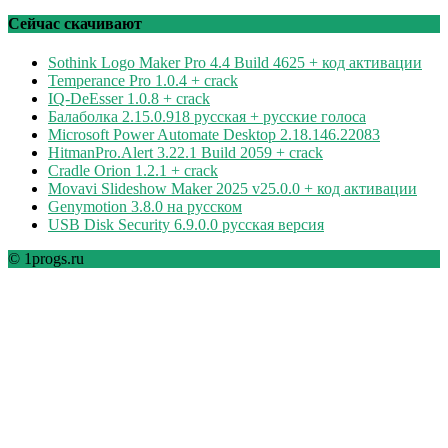
по
рубрикам
Сейчас скачивают
Sothink Logo Maker Pro 4.4 Build 4625 + код активации
Temperance Pro 1.0.4 + crack
IQ-DeEsser 1.0.8 + crack
Балаболка 2.15.0.918 русская + русские голоса
Microsoft Power Automate Desktop 2.18.146.22083
HitmanPro.Alert 3.22.1 Build 2059 + crack
Cradle Orion 1.2.1 + crack
Movavi Slideshow Maker 2025 v25.0.0 + код активации
Genymotion 3.8.0 на русском
USB Disk Security 6.9.0.0 русская версия
© 1progs.ru