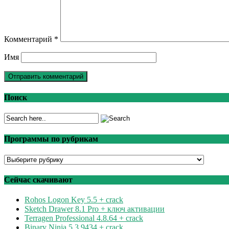
Комментарий
*
Имя
Поиск
Программы по рубрикам
Программы
по
рубрикам
Сейчас скачивают
Rohos Logon Key 5.5 + crack
Sketch Drawer 8.1 Pro + ключ активации
Terragen Professional 4.8.64 + crack
Binary Ninja 5.3.9434 + crack