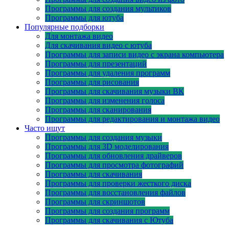
Программы для создания мультиков
Программы для ютуба
Популярные подборки
Для монтажа видео
Для скачивания видео с ютуба
Программы для записи видео с экрана компьютера
Программы для презентаций
Программы для удаления программ
Программы для рисования
Программы для скачивания музыки ВК
Программы для изменения голоса
Программы для сканирования
Программы для редактирования и монтажа видео
Часто ищут
Программы для создания музыки
Программы для 3D моделирования
Программы для обновления драйверов
Программы для просмотра фотографий
Программы для скачивания
Программы для проверки жесткого диска
Программы для восстановления файлов
Программы для скриншотов
Программы для создания программ
Программы для скачивания с Ютуба