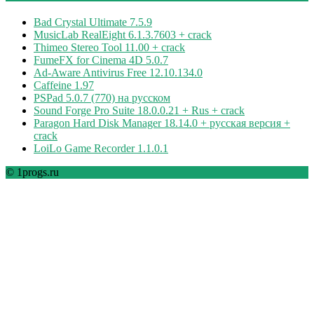
Bad Crystal Ultimate 7.5.9
MusicLab RealEight 6.1.3.7603 + crack
Thimeo Stereo Tool 11.00 + crack
FumeFX for Cinema 4D 5.0.7
Ad-Aware Antivirus Free 12.10.134.0
Caffeine 1.97
PSPad 5.0.7 (770) на русском
Sound Forge Pro Suite 18.0.0.21 + Rus + crack
Paragon Hard Disk Manager 18.14.0 + русская версия +
crack
LoiLo Game Recorder 1.1.0.1
© 1progs.ru