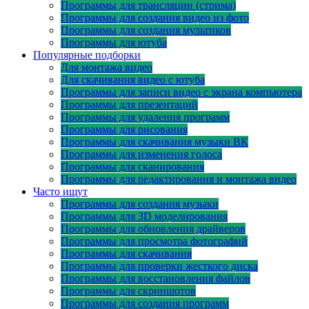
Программы для трансляции (стрима)
Программы для создания видео из фото
Программы для создания мультиков
Программы для ютуба
Популярные подборки
Для монтажа видео
Для скачивания видео с ютуба
Программы для записи видео с экрана компьютера
Программы для презентаций
Программы для удаления программ
Программы для рисования
Программы для скачивания музыки ВК
Программы для изменения голоса
Программы для сканирования
Программы для редактирования и монтажа видео
Часто ищут
Программы для создания музыки
Программы для 3D моделирования
Программы для обновления драйверов
Программы для просмотра фотографий
Программы для скачивания
Программы для проверки жесткого диска
Программы для восстановления файлов
Программы для скриншотов
Программы для создания программ